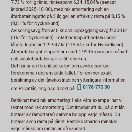
7,73 % rörlig ränta, räntespann 6,34-15,84% (senast
ändrad 2025-10-06), med rak amortering och en
återbetalningstid på 5 år, ger en effektiv ränta på 8,15 %
(8,01 % för Nyckelkund).
Aviseringsavgiften är 0 kr och uppläggningsavgift 300 kr
(0 kr för Nyckelkund). Totalt belopp att betala under
lånets löptid är 119 947 kr (119 647 kr för Nyckelkund).
Återbetalningsbeloppet är i snitt 1 999 kronor per månad
och antalet betalningar är 60 stycken.
Det här är en förenklad kalkyl och avvikelser kan
förekomma i det enskilda fallet. För en mer exakt
beräkning av din lånekostnad och ytterligare information
0176-770 00
om Privatlån, ring oss direkt på
.
Beräknat med rak amortering:
I alla våra exempel har vi
räknat med rak amortering. Det innebär att du, på ditt lån,
betalar av (amorterar) samma belopp varje månad. Du
betalar även ränta på lånet. Räntekostnaden minskar
varje månad om räntan är oförändrad.