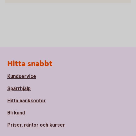
Sidfot
Hitta snabbt
Kundservice
Spärrhjälp
Hitta bankkontor
Bli kund
Priser, räntor och kurser