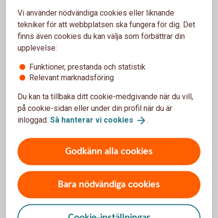
Vi använder nödvändiga cookies eller liknande
När får jag mina pengar?
tekniker för att webbplatsen ska fungera för dig. Det
finns även cookies du kan välja som förbättrar din
Om du har ansökt digitalt och din ansökan har blivit
upplevelse:
godkänd, får du pengarna direkt insatta på ditt konto under
vardagar före kl. 18:00.
Funktioner, prestanda och statistik
Relevant marknadsföring
Kan jag höja mitt befintliga lån?
Du kan ta tillbaka ditt cookie-medgivande när du vill,
på cookie-sidan eller under din profil när du är
Du kan göra det genom att ansöka om ett nytt lån och välja
inloggad.
Så hanterar vi
cookies
.
att lösa in dina befintliga lån och krediter.
Höja bolån? Ring 0176-770 00
Godkänn alla cookies
Hitta ditt
bankkontor
Bara nödvändiga cookies
Cookie-inställningar