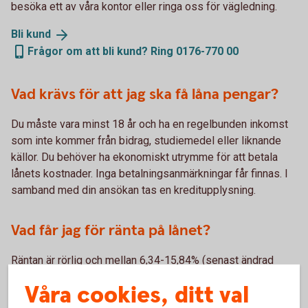
besöka ett av våra kontor eller ringa oss för vägledning.
Bli
kund
Frågor om att bli kund? Ring 0176-770 00
Vad krävs för att jag ska få låna pengar?
Du måste vara minst 18 år och ha en regelbunden inkomst
som inte kommer från bidrag, studiemedel eller liknande
källor. Du behöver ha ekonomiskt utrymme för att betala
lånets kostnader. Inga betalningsanmärkningar får finnas. I
samband med din ansökan tas en kreditupplysning.
Vad får jag för ränta på lånet?
Räntan är rörlig och mellan 6,34-15,84% (senast ändrad
2025-10-06) och sätts individuellt efter dina ekonomiska
Våra cookies, ditt val
förutsättningar.