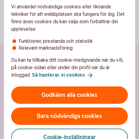
Vi använder nödvändiga cookies eller liknande
tekniker för att webbplatsen ska fungera för dig. Det
finns även cookies du kan välja som förbättrar din
upplevelse:
Funktioner, prestanda och statistik
Relevant marknadsföring
Sidfot
Hitta snabbt
Du kan ta tillbaka ditt cookie-medgivande när du vill,
på cookie-sidan eller under din profil när du är
inloggad.
Så hanterar vi
cookies
.
Kundservice
Spärrhjälp
Godkänn alla cookies
Hitta bankkontor
Bli kund
Bara nödvändiga cookies
Priser, räntor och kurser
Cookie-inställningar