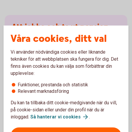
Att jobba och ta ut pension
samtidigt
Våra cookies, ditt val
Vi använder nödvändiga cookies eller liknande
Så länge du arbetar, heltid eller deltid, sätter din
tekniker för att webbplatsen ska fungera för dig. Det
arbetsgivare av pengar till både inkomstpension och
finns även cookies du kan välja som förbättrar din
premiepension. Enligt lag har du rätt att jobba kvar till
upplevelse:
69 års ålder. Du kan arbeta och samtidigt ta ut din
allmänna pension. Läs mer om när du kan ta ut din
Funktioner, prestanda och statistik
pension och uttagsregler för olika delar av
Relevant marknadsföring
pensionen.
Du kan ta tillbaka ditt cookie-medgivande när du vill,
Ta ut din pension -
uttagsregler
på cookie-sidan eller under din profil när du är
inloggad.
Så hanterar vi
cookies
.