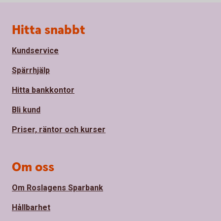
Sidfot
Hitta snabbt
Kundservice
Spärrhjälp
Hitta bankkontor
Bli kund
Priser, räntor och kurser
Om oss
Om Roslagens Sparbank
Hållbarhet