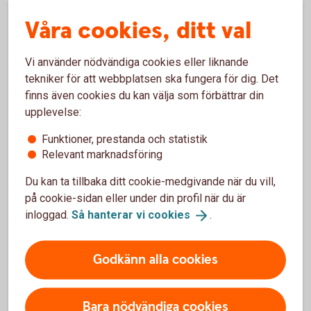
Övriga avtal
Våra cookies, ditt val
Valcentralen.
se
Vi använder nödvändiga cookies eller liknande
Pensionsvalet.
se
tekniker för att webbplatsen ska fungera för dig. Det
finns även cookies du kan välja som förbättrar din
upplevelse:
Valcentral – vad gör de och vilken
Funktioner, prestanda och statistik
Relevant marknadsföring
tillhör du?
Du kan ta tillbaka ditt cookie-medgivande när du vill,
Valcentralerna administrerar avtalspensionerna, det vill
på cookie-sidan eller under din profil när du är
säga de kollektivavtalade tjänstepensionerna. De
inloggad.
Så hanterar vi
cookies
.
registrerar ditt val av försäkringsbolag och ser till att de
premier som din arbetsgivare betalat skickas till rätt bolag.
Godkänn alla cookies
Vilken valcentral som administrerar din tjänstepension
beror på vilket kollektivavtalsområde du tillhör. Om du är
Bara nödvändiga cookies
osäker på vilken valcentral du tillhör - kontakta din