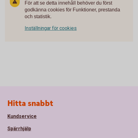
För att se detta innehåll behöver du först
godkänna cookies för Funktioner, prestanda
och statistik.
Inställningar för cookies
Sidfot
Hitta snabbt
Kundservice
Spärrhjälp