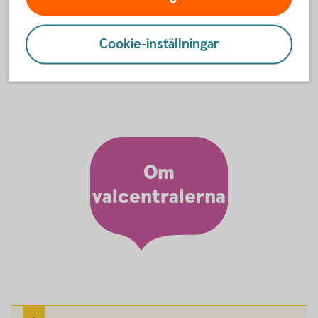
arbetsgivare. Läs mer om tjänstepension, avtalspension
och valcentral på Pensionsmyndighetens webbplats.
Cookie-inställningar
Tjänstepension, avtalspension och valcentral
(pensionsmyndigheten.se)
Om
valcentralerna