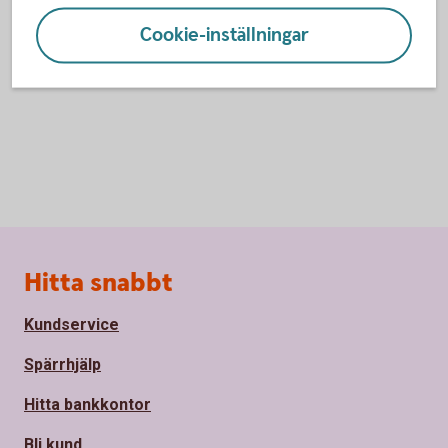
och statistik.
Cookie-inställningar
Inställningar för cookies
Sidfot
Hitta snabbt
Kundservice
Spärrhjälp
Hitta bankkontor
Bli kund