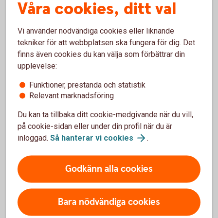
Våra cookies, ditt val
Mån - Tor 08:00 - 18:00 Fre: 08:00-17:00
Vi använder nödvändiga cookies eller liknande
Ring 0176-770 00
tekniker för att webbplatsen ska fungera för dig. Det
finns även cookies du kan välja som förbättrar din
upplevelse:
Funktioner, prestanda och statistik
Besök oss
Relevant marknadsföring
Välkommen till ett av våra kontor så hjälper vi dig.
Du kan ta tillbaka ditt cookie-medgivande när du vill,
på cookie-sidan eller under din profil när du är
Hitta ditt
bankkontor
inloggad.
Så hanterar vi
cookies
.
Godkänn alla cookies
För att se detta innehåll behöver du först
Bara nödvändiga cookies
godkänna cookies för Funktioner, prestanda