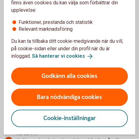
finns även cookies du kan välja som förbättrar din
upplevelse:
Funktioner, prestanda och statistik
Relevant marknadsföring
Madelén Falkenhäll
Ekonom för Finansiell hälsa
Du kan ta tillbaka ditt cookie-medgivande när du vill,
på cookie-sidan eller under din profil när du är
inloggad.
Så hanterar vi
cookies
.
Godkänn alla cookies
5 snabba om jobbonär
Som jobbonär kombinerar du arbete och pension.
Bara nödvändiga cookies
Om du har företag kan du ta ut din pension och
fortsätta driva ditt företag.
Du kan välja att ta ut 25, 50, 75 eller 100 procent av
Cookie-inställningar
allmän pension per månad.
Du kan ändra hur mycket du vill ta ut av allmän pension
när du vill.