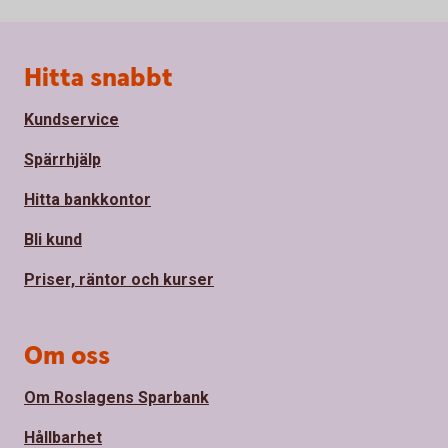
Sidfot
Hitta snabbt
Kundservice
Spärrhjälp
Hitta bankkontor
Bli kund
Priser, räntor och kurser
Om oss
Om Roslagens Sparbank
Hållbarhet