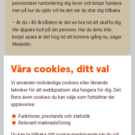
pensionärer runtomkring dig lever och börjar fundera
mer på hur du själv vill ha det när du drar dig tillbaka.
– Är du i 40-årsåldern är det en bra tid att skaffa dig
lite djupare koll på din pension. Har du ännu inte
börjat spara är det hög tid att komma igång nu, säger
Madelén.
Våra cookies, ditt val
Snabba tips
Vi använder nödvändiga cookies eller liknande
tekniker för att webbplatsen ska fungera för dig. Det
finns även cookies du kan välja som förbättrar din
Se till att få tjänstepension eller att bli
upplevelse:
kompenserad om du har ett jobb som inte ger
dig tjänstepension.
Funktioner, prestanda och statistik
Det är fortfarande långt kvar till pensionen och
Relevant marknadsföring
du kan ta risk i ditt pensionssparande och få
Du kan ta tillbaka ditt cookie-medgivande när du vill,