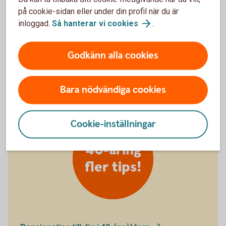
möjlighet till högre avkastning. Om du sparar i
på cookie-sidan eller under din profil när du är
fonder, tänk på att avgiften spelar roll i längden.
inloggad.
Så hanterar vi
cookies
.
Bildar man familj och den ena jobbar deltid och
tar större ansvar under småbarnsår bör man
kompensera varandra ekonomiskt för det.
Godkänn alla cookies
Bara nödvändiga cookies
Cookie-inställningar
40-åring
fler tips!