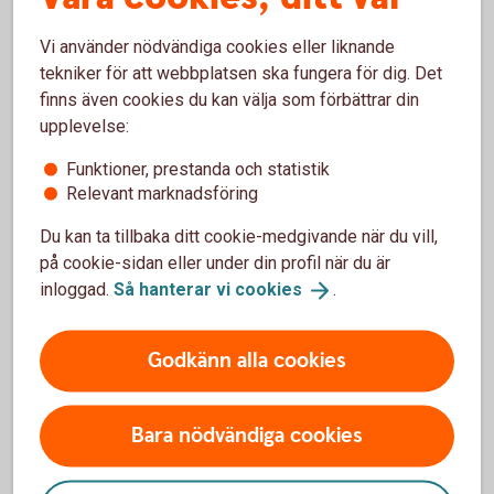
Vi använder nödvändiga cookies eller liknande
Tips – så kan du påverka
tekniker för att webbplatsen ska fungera för dig. Det
finns även cookies du kan välja som förbättrar din
pensionen
upplevelse:
Försök att arbeta hos arbetsgivare som gör
Funktioner, prestanda och statistik
avsättning till din tjänstepension, den är en
Relevant marknadsföring
väldigt viktig del av din framtida pension.
Du kan ta tillbaka ditt cookie-medgivande när du vill,
Jobba heltid om du kan, det gör stor skillnad
på cookie-sidan eller under din profil när du är
eftersom det är livsinkomsten som ligger till
grund för din pension.
inloggad.
Så hanterar vi
cookies
.
Spara själv till din pension, börja så tidigt som
möjligt och öka beloppet allt eftersom. Även
Godkänn alla cookies
mindre belopp kan göra skillnad på sikt.
Lever du med någon och det skiljer i inkomst och
pensionsavsättningar kan ni välja att föra över
Bara nödvändiga cookies
pensionsrätter för premiepension (om ni är gifta)
eller kompensera varandra ekonomiskt genom
sparande.Om du kan, försök att jobba något eller