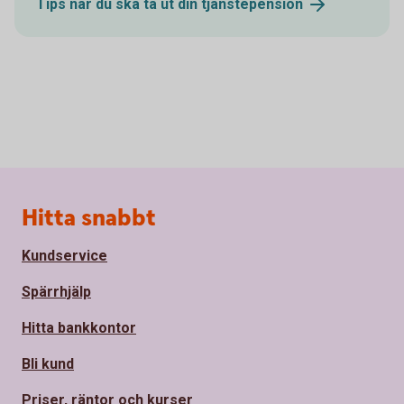
Tips när du ska ta ut din
tjänstepension
Sidfot
Hitta snabbt
Kundservice
Spärrhjälp
Hitta bankkontor
Bli kund
Priser, räntor och kurser