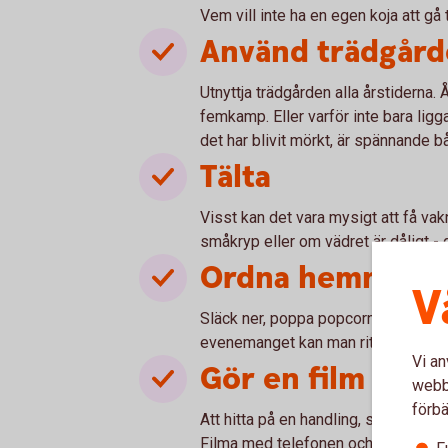
Vem vill inte ha en egen koja att gå 
Använd trädgår
Utnyttja trädgården alla årstiderna.
femkamp. Eller varför inte bara ligg
det har blivit mörkt, är spännande 
Tälta
Visst kan det vara mysigt att få vakna
småkryp eller om vädret är dåligt - g
Ordna hemmabi
V
Släck ner, poppa popcorn och kolla p
evenemanget kan man rita egna biobil
Vi an
Gör en film
webbp
förbä
Att hitta på en handling, sätta rätt f
Filma med telefonen och redigera i 