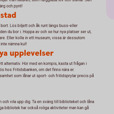
färg och pynt!
stad
ort. Lös biljett och åk runt längs buss-eller
aden du bor i. Hoppa av och se hur nya platser ser ut,
idare. Eller kolla in ett museum, vissa är dessutom
t inte nämna kul!
nya upplevelser
ett alternativ. Hör med en kompis, kasta ut frågan i
atis hos Fritidsbanken, om det finns nära er.
samhet som lånar ut sport- och fritidsprylar precis på
n och vila upp dig. Ta en sväng till biblioteket och låna
nga bibliotek har också roliga aktiviteter man kan gå