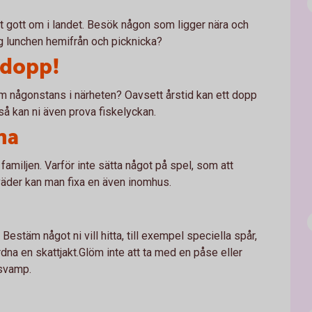
t gott om i landet. Besök någon som ligger nära och
ig lunchen hemifrån och picknicka?
t dopp!
mm någonstans i närheten? Oavsett årstid kan ett dopp
så kan ni även prova fiskelyckan.
na
amiljen. Varför inte sätta något på spel, som att
 väder kan man fixa en även inomhus.
Bestäm något ni vill hitta, till exempel speciella spår,
rdna en skattjakt.Glöm inte att ta med en påse eller
r svamp.