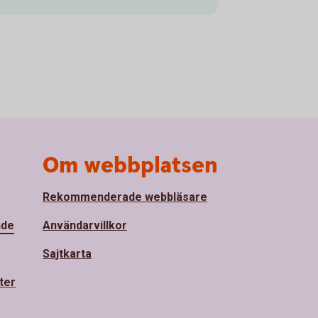
Om webbplatsen
Rekommenderade webbläsare
nde
Användarvillkor
Sajtkarta
ter