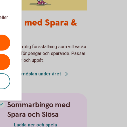
a och Slösa
eller
usikal med Spara &
lösa
artfylld och rolig föreställning som vill väcka
s intresse för pengar och sparande. Passar
 från fem år och uppåt.
ikalens turnéplan under
året
Sommarbingo med
Spara och Slösa
Ladda ner och spela