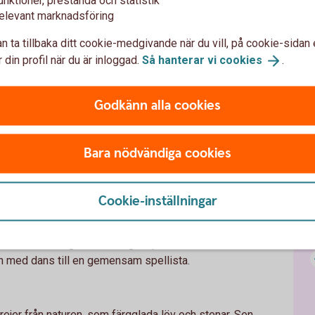
unktioner, prestanda och statistik
lt sätt att berätta en historia.
elevant marknadsföring
Spar
n ta tillbaka ditt cookie-medgivande när du vill, på cookie-sidan 
M
 din profil när du är inloggad.
Så hanterar vi
cookies
.
r både liten och stor. Har ni en liten trädgård, balkong
S
ill odling? Och vill ni ha mer snabba ryck är
.
Godkänn alla cookies
En f
ussla
barn
barn
Bara nödvändiga cookies
ussel är något nästan alla oavsett ålder kan sysselsätta
Mus
iddag
Cookie-inställningar
så festligt, men om man dukar upp köket som för ett
ller varför inte laga en middag ihop. Tillsammans blir
en med dans till en gemensam spellista.
rejer från naturen, som färgglada löv och stenar. Sen