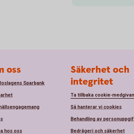
 oss
Säkerhet och
integritet
oslagens Sparbank
barhet
Ta tillbaka cookie-medgiva
hällsengagemang
Så hanterar vi cookies
ss
Behandling av personuppgif
a hos oss
Bedrägeri och säkerhet