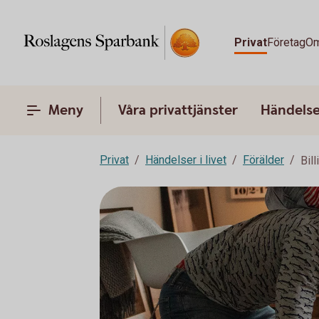
Privat
Företag
Om
Meny
Våra privattjänster
Händelser
Privat
Händelser i livet
Förälder
Bil