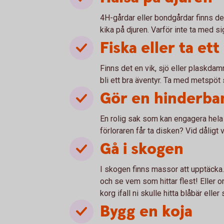
4H-gårdar eller bondgårdar finns de
kika på djuren. Varför inte ta med s
Fiska eller ta et
Finns det en vik, sjö eller plaskda
bli ett bra äventyr. Ta med metspöt 
Gör en hinderba
En rolig sak som kan engagera hela f
förloraren får ta disken? Vid dåligt
Gå i skogen
I skogen finns massor att upptäcka. 
och se vem som hittar flest! Eller o
korg ifall ni skulle hitta blåbär elle
Bygg en koja