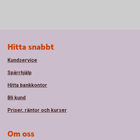
Sidfot
Hitta snabbt
Kundservice
Spärrhjälp
Hitta bankkontor
Bli kund
Priser, räntor och kurser
Om oss