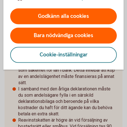
inredning i sin lägenhet. Du får bestämma vilka
reparationer som behövs och när dessa ska
Godkänn alla cookies
göras.
En fastighetsandel med tillhörande
dispositionsrätt kan säljas via fastighetsmäklare
Bara nödvändiga cookies
på den öppna marknaden.
Nackdelar
Cookie-inställningar
Det går i dagsläget inte att använda lägenheten
som säkerhet för lån i bank. Detta innebär att köp
av en andelslägenhet måste finansieras på annat
sätt.
I samband med den årliga deklarationen måste
du som andelsägare fylla i en särskild
deklarationsbilaga och beroende på vilka
kostnader du haft för ditt ägande kan du behöva
betala en extra skatt.
Reavinstskatten är högre än vid försäljning av
bostadsrätt eller småhus. Vid försäljning tas 90