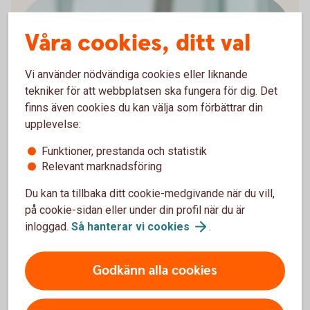
Våra cookies, ditt val
Vi använder nödvändiga cookies eller liknande
Arturo Arques
tekniker för att webbplatsen ska fungera för dig. Det
Privatekonom
finns även cookies du kan välja som förbättrar din
upplevelse:
Funktioner, prestanda och statistik
Relevant marknadsföring
Räkneexempel bolån
Du kan ta tillbaka ditt cookie-medgivande när du vill,
på cookie-sidan eller under din profil när du är
inloggad.
Så hanterar vi
cookies
.
Ett lånebelopp på 1 000 000 kronor, till 3,89 %
ränta (3 mån bunden, listränta senast ändrad
2026-05-29), med rak amortering
Godkänn alla cookies
återbetalningstid 50 år, effektiv ränta: 3,96 % (ej
Nyckelkund 3,96 %).
Första månadsbetalningen inklusive amortering