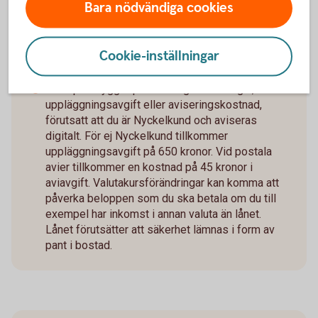
Bara nödvändiga cookies
är 4 908 kronor, sista månadsbetalningen
inklusive amortering är 1 672 kronor, totalt
belopp att betala om räntan är oförändrad under
Cookie-inställningar
lånets löptid är 1 974 121 kronor. Antalet
avbetalningar är 600 stycken.
Exemplet bygger på månatliga aviseringar, utan
uppläggningsavgift eller aviseringskostnad,
förutsatt att du är Nyckelkund och aviseras
digitalt. För ej Nyckelkund tillkommer
uppläggningsavgift på 650 kronor. Vid postala
avier tillkommer en kostnad på 45 kronor i
aviavgift. Valutakursförändringar kan komma att
påverka beloppen som du ska betala om du till
exempel har inkomst i annan valuta än lånet.
Lånet förutsätter att säkerhet lämnas i form av
pant i bostad.