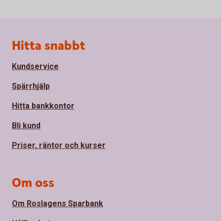
Sidfot
Hitta snabbt
Kundservice
Spärrhjälp
Hitta bankkontor
Bli kund
Priser, räntor och kurser
Om oss
Om Roslagens Sparbank