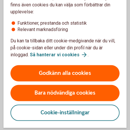
finns även cookies du kan välja som förbättrar din
belopp att betala om räntan är oförändrad under
upplevelse:
lånets löptid är 1 974 121 kronor. Antalet
avbetalningar är 600 stycken.
Funktioner, prestanda och statistik
Exemplet bygger på månatliga aviseringar, utan
Relevant marknadsföring
uppläggningsavgift eller aviseringskostnad,
förutsatt att du är Nyckelkund och aviseras
Du kan ta tillbaka ditt cookie-medgivande när du vill,
digitalt. För ej Nyckelkund tillkommer
på cookie-sidan eller under din profil när du är
uppläggningsavgift på 650 kronor. Vid postala
inloggad.
Så hanterar vi
cookies
.
avier tillkommer en kostnad på 45 kronor i
aviavgift. Valutakursförändringar kan komma att
påverka beloppen som du ska betala om du till
Godkänn alla cookies
exempel har inkomst i annan valuta än lånet.
Lånet förutsätter att säkerhet lämnas i form av
pant i bostad.
Bara nödvändiga cookies
Cookie-inställningar