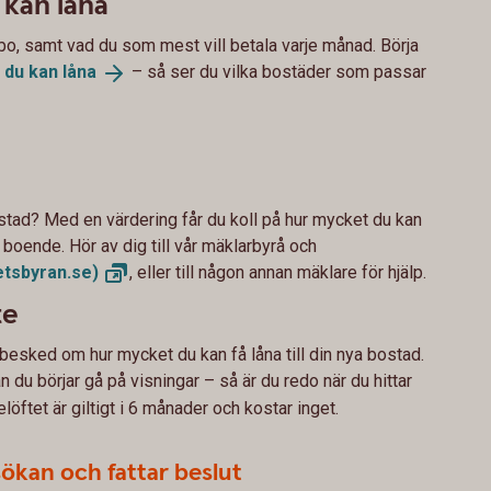
 kan låna
 bo, samt vad du som mest vill betala varje månad. Börja
t du kan
låna
– så ser du vilka bostäder som passar
stad? Med en värdering får du koll på hur mycket du kan
a boende. Hör av dig till vår mäklarbyrå och
etsbyran.se)
, eller till någon annan mäklare för hjälp.
te
rt besked om hur mycket du kan få låna till din nya bostad.
n du börjar gå på visningar – så är du redo när du hittar
öftet är giltigt i 6 månader och kostar inget.
sökan och fattar beslut