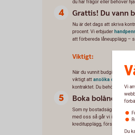
du har frågor eller behöver hjä
Grattis! Du vann 
Nu är det dags att skriva kont
procent. Vi erbjuder
handpenn
att förbereda låneupplägg – så a
Viktigt:
V
När du vunnit budgivningen b
viktigt att
ansöka om
bolån
Vi an
kontraktet. Du behöver bland a
webbp
Boka bolånerådgi
förbä
Som ny bostadsägare är det myc
F
med oss så går vi igenom allt
R
kreditupplägg, försäkringar o
Du ka