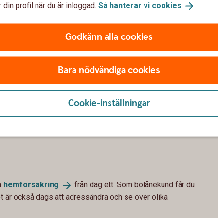
 din profil när du är inloggad.
Så hanterar vi
cookies
.
Godkänn alla cookies
Glöm inte juridiken. Vi kan hjälpa dig med avtal som
svar och hur eventuell vinst eller förlust delas vid
Bara nödvändiga cookies
Cookie-inställningar
nya hem. Mäklaren bokar tid för tillträdet. För att tillträdet
 tillbaka lånehandlingarna så snart du kan. Du får dem cirka
ansöker om pantbrev och lagfart om det behövs.
n
hemförsäkring
från dag ett. Som bolånekund får du
t är också dags att adressändra och se över olika