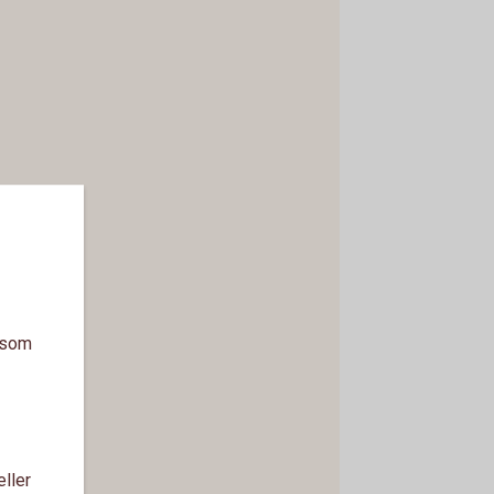
a som
eller