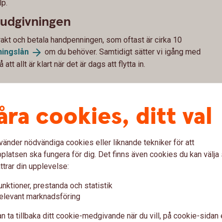
lp.
budgivningen
rakt och betala handpenningen, som oftast är cirka 10
ingslån
om du behöver. Samtidigt sätter vi igång med
tt allt är klart när det är dags att flytta in.
åra cookies, ditt val
ehöver bostaden godkännas som säkerhet. Därför är det
eller ringa oss på
0176-770
00
innan du skriver på
vänder nödvändiga cookies eller liknande tekniker för att
nnat skicka in objektbeskrivning till oss.
latsen ska fungera för dig. Det finns även cookies du kan välj
vning
ttrar din upplevelse:
ket att ta ställning till. Boka gärna en bolånerådgivning
unktioner, prestanda och statistik
 du behöver tänka på kring din nya bostad som till exempel
elevant marknadsföring
ch sparande.
n ta tillbaka ditt cookie-medgivande när du vill, på cookie-sidan 