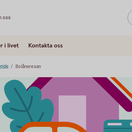
 oss
 i livet
Kontakta oss
ende
Bolåneresan