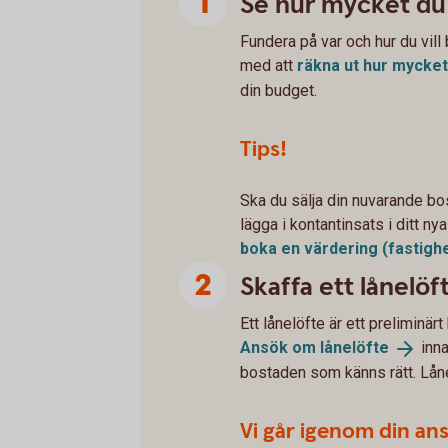
Se hur mycket du
Fundera på var och hur du vill
med att
räkna ut hur mycke
din budget.
Tips!
Ska du sälja din nuvarande bo
lägga i kontantinsats i ditt ny
boka en värdering
(fastigh
Skaffa ett lånelöf
Ett lånelöfte är ett preliminä
Ansök om
lånelöfte
inna
bostaden som känns rätt. Lånel
Vi går igenom din an