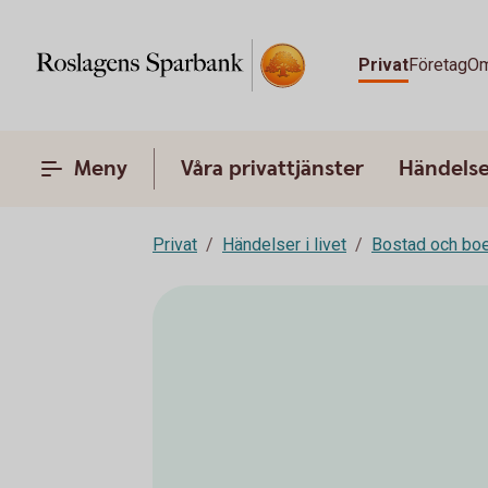
Privat
Företag
Om
Meny
Våra privattjänster
Händelser
Privat
Händelser i livet
Bostad och bo