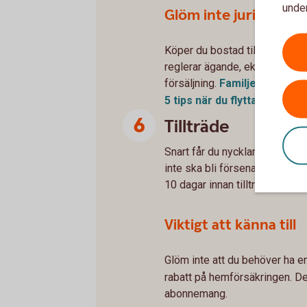
under
Glöm inte juridiken
Köper du bostad tillsammans? 
reglerar ägande, ekonomiskt an
försäljning.
Familjejuridik
5 tips när du flyttar
ihop
Tillträde
Snart får du nycklarna till ditt 
inte ska bli försenat – skicka
10 dagar innan tillträdet. Vi 
Viktigt att känna till
Glöm inte att du behöver ha e
rabatt på hemförsäkringen. De
abonnemang.