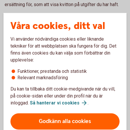
ersättning för, som att visa kvitton på utgifter du har haft.
Så här gör du vid inställt eller försenat flyg
Våra cookies, ditt val
För att kunna få ersättning måste felet ligga hos
Vi använder nödvändiga cookies eller liknande
flygbolaget – dit räknas till exempel inte saker som oväder,
tekniker för att webbplatsen ska fungera för dig. Det
strejk eller andra oförutsedda händelser. Samma
finns även cookies du kan välja som förbättrar din
tillvägagångssätt gäller som vid försenat bagage. Har du
upplevelse:
tagit en kompletterande försäkring med ditt kort kan du
även ansöka om ersättning under
Funktioner, prestanda och statistik
personförsäkring/ankomstförsäkring. Se villkor för
Relevant marknadsföring
respektive bankkorts kompletterande villkor.
Du kan ta tillbaka ditt cookie-medgivande när du vill,
Ett sista råd inför resan är att alltid packa det mest
på cookie-sidan eller under din profil när du är
nödvändiga i handbagaget så du klarar dig om du skulle stå
inloggad.
Så hanterar vi
cookies
.
utan ditt incheckade bagage. En tandborste kan vara guld
värd efter att du har rest långt och sen sett bagagebandet
Godkänn alla cookies
gå tomt i flera varv.