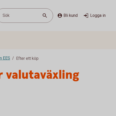
Sök
Bli kund
Logga in
om EES
Efter ett köp
r valutaväxling