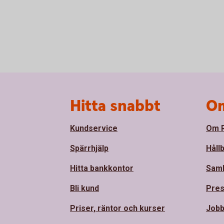
Sidfot
Hitta snabbt
Om
Kundservice
Om R
Spärrhjälp
Håll
Hitta bankkontor
Sam
Bli kund
Pre
Priser, räntor och kurser
Jobb