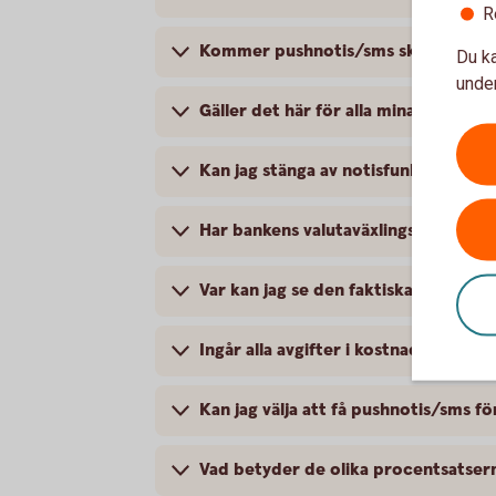
R
Kommer pushnotis/sms skickas för ko
Du ka
under
Gäller det här för alla mina kort?
Kan jag stänga av notisfunktionen?
Har bankens valutaväxlingspåslag än
Var kan jag se den faktiska valutaväx
Ingår alla avgifter i kostnaden för e
Kan jag välja att få pushnotis/sms för
Vad betyder de olika procentsatsern