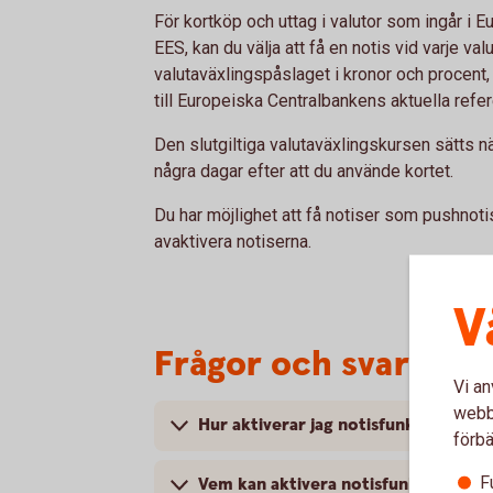
För kortköp och uttag i valutor som ingår 
EES, kan du välja att få en notis vid varje val
valutaväxlingspåslaget i kronor och procent
till Europeiska Centralbankens aktuella refe
Den slutgiltiga valutaväxlingskursen sätts n
några dagar efter att du använde kortet.
Du har möjlighet att få notiser som pushnot
avaktivera notiserna.
V
Frågor och svar
Vi an
webbp
Hur aktiverar jag notisfunktionen?
förbä
F
Vem kan aktivera notisfunktionen?