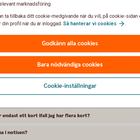
elevant marknadsföring
rttransaktioner i hela världen eller bara inom EES/EU?
n ta tillbaka ditt cookie-medgivande när du vill, på cookie-sidan 
 din profil när du är inloggad.
Så hanterar vi
cookies
.
Godkänn alla cookies
Bara nödvändiga cookies
drats?
lingskursen jag fick på ett köp?
Cookie-inställningar
n transaktion?
 endast ett kort ifall jag har flera kort?
a i notisen?