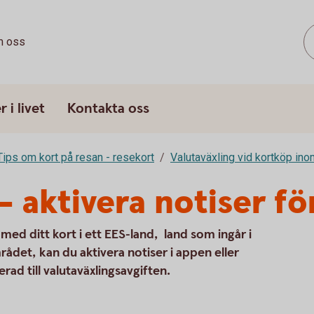
 oss
 i livet
Kontakta oss
Tips om kort på resan - resekort
Valutaväxling vid kortköp in
– aktivera notiser fö
 med ditt kort i ett EES-land, land som ingår i
et, kan du aktivera notiser i appen eller
ad till valutaväxlingsavgiften.