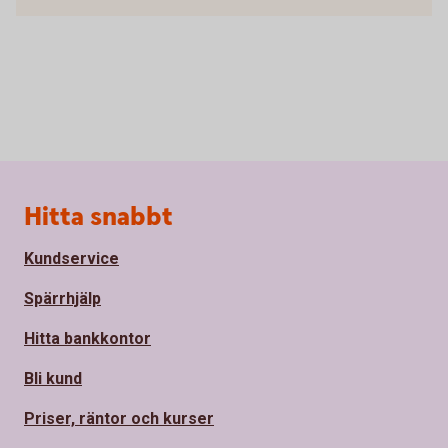
Sidfot
Hitta snabbt
Kundservice
Spärrhjälp
Hitta bankkontor
Bli kund
Priser, räntor och kurser