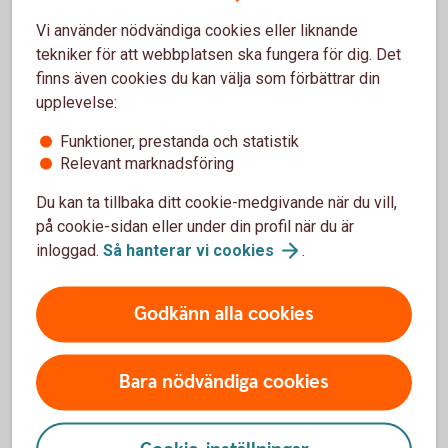
Vi använder nödvändiga cookies eller liknande
tekniker för att webbplatsen ska fungera för dig. Det
finns även cookies du kan välja som förbättrar din
Anmäl skada
upplevelse:
Funktioner, prestanda och statistik
Relevant marknadsföring
Du kan ta tillbaka ditt cookie-medgivande när du vill,
på cookie-sidan eller under din profil när du är
Har olyckan varit framme?
inloggad.
Så hanterar vi
cookies
.
Här kan du göra din anmälan och ansöka om
Godkänn alla cookies
ersättning.
Skadeanmälan – anmäl
skada
Bara nödvändiga cookies