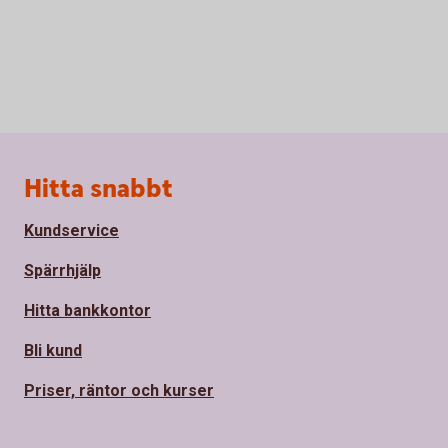
Sidfot
Hitta snabbt
Kundservice
Spärrhjälp
Hitta bankkontor
Bli kund
Priser, räntor och kurser