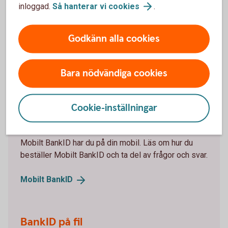
inloggad.
Så hanterar vi
cookies
.
Mitt lösenord är låst. Hur låser jag upp det?
Godkänn alla cookies
Bara nödvändiga cookies
Vill du beställa ett BankID
online?
Cookie-inställningar
Mobilt BankID
Mobilt BankID har du på din mobil. Läs om hur du
beställer Mobilt BankID och ta del av frågor och svar.
Mobilt
BankID
BankID på fil