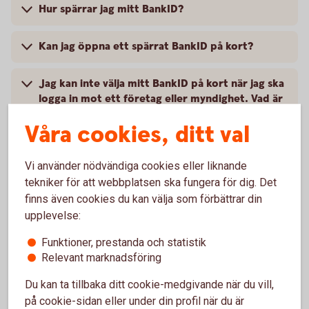
Hur spärrar jag mitt BankID?
Kan jag öppna ett spärrat BankID på kort?
Jag kan inte välja mitt BankID på kort när jag ska
logga in mot ett företag eller myndighet. Vad är
det för fel?
Våra cookies, ditt val
Hur förnyar jag ett BankID på kort som håller på
Vi använder nödvändiga cookies eller liknande
att gå ut?
tekniker för att webbplatsen ska fungera för dig. Det
finns även cookies du kan välja som förbättrar din
Hur länge gäller BankID på kort?
upplevelse:
Hur byter jag lösenord (PIN-kod) på mitt BankID
Funktioner, prestanda och statistik
på kort?
Relevant marknadsföring
Du kan ta tillbaka ditt cookie-medgivande när du vill,
Jag har glömt mitt lösenord. Vad ska jag göra?
på cookie-sidan eller under din profil när du är