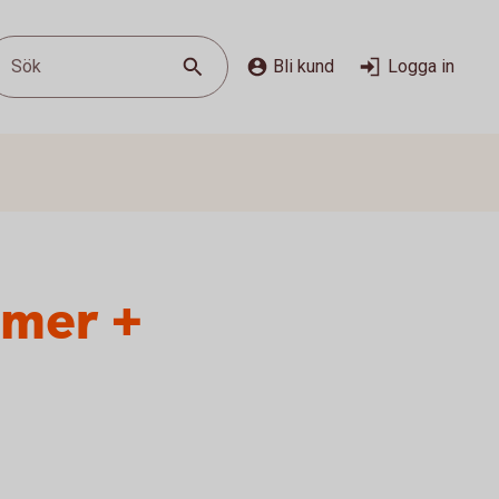
Sök
Bli kund
Logga in
mer +