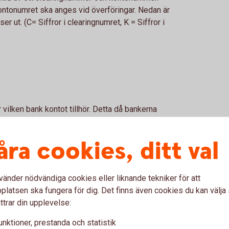
ontonumret ska anges vid överföringar. Nedan är
ut. (C= Siffror i clearingnumret, K = Siffror i
vilken bank kontot tillhör. Detta då bankerna
er. Clearingnumret skrivs alltid först i ett
nk har vi två olika clearingnummerserier:
åra cookies, ditt val
om börjar på siffran 7
vänder nödvändiga cookies eller liknande tekniker för att
latsen ska fungera för dig. Det finns även cookies du kan välj
ttrar din upplevelse:
om börjar på siffran 8
unktioner, prestanda och statistik