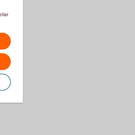
eller