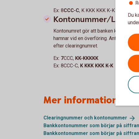
R
Ex: 8
CCC-C
, K KKK KKK K-K
Du ka
Kontonummer/Löpnu
under
Kontonumret gör att banken kan identifie
hamnar vid en överföring. Antalet siffro
efter clearingnumret.
Ex:
7
CCC,
KK-KKKKK
Ex: 8CCC-C,
K KKK KKK K-K
Mer information
Clearingnummer och
kontonummer
Bankkontonummer som börjar på siffran 
Bankkontonummer som börjar på siffran 