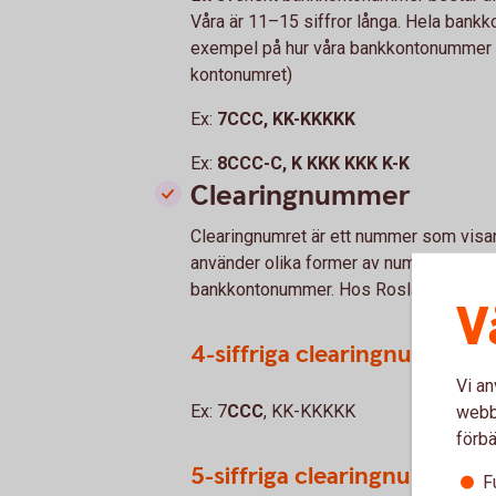
Våra är 11–15 siffror långa. Hela bankk
exempel på hur våra bankkontonummer ser 
kontonumret)
Ex:
7CCC, KK-KKKKK
Ex:
8CCC-C, K KKK KKK K-K
Clearingnummer
Clearingnumret är ett nummer som visar 
använder olika former av nummer och seri
bankkontonummer. Hos Roslagens Sparba
V
4-siffriga clearingnummer s
Vi an
Ex: 7
CCC
, KK-KKKKK
webbp
förbä
5-siffriga clearingnummer s
F