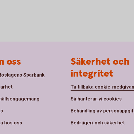
 oss
Säkerhet och
integritet
oslagens Sparbank
barhet
Ta tillbaka cookie-medgiva
hällsengagemang
Så hanterar vi cookies
ss
Behandling av personuppgif
a hos oss
Bedrägeri och säkerhet