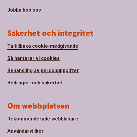
Jobba hos oss
Säkerhet och integritet
Ta tillbaka cookie-medgivande
Så hanterar vi cookies
Behandling av personuppgifter
Bedrägeri och säkerhet
Om webbplatsen
Rekommenderade webbläsare
Användarvillkor