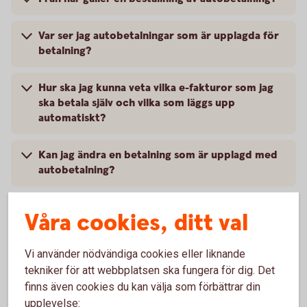
Var ser jag autobetalningar som är upplagda för
betalning?
Hur ska jag kunna veta vilka e-fakturor som jag
ska betala själv och vilka som läggs upp
automatiskt?
Kan jag ändra en betalning som är upplagd med
autobetalning?
När kan jag ta bort avtal om autobetalning?
Våra cookies, ditt val
Vad gör jag med en inkommen e-faktura med
Vi använder nödvändiga cookies eller liknande
autobetalning som har noll-belopp?
tekniker för att webbplatsen ska fungera för dig. Det
finns även cookies du kan välja som förbättrar din
Var kan jag se de e-fakturor som betalas med
upplevelse: