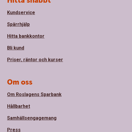
Hitta snabbt
Kundservice
Spärrhjälp
Hitta bankkontor
Bli kund
Priser, räntor och kurser
Om oss
Om Roslagens Sparbank
Hållbarhet
Samhällsengagemang
Press