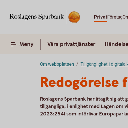
Privat
Företag
Om
Meny
Våra privattjänster
Händelser
Om webbplatsen
Tillgänglighet i digitala
Redogörelse fö
Roslagens Sparbank har åtagit sig att
tillgängliga, i enlighet med Lagen om v
2023:254) som införlivar Europaparla