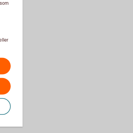
a som
eller