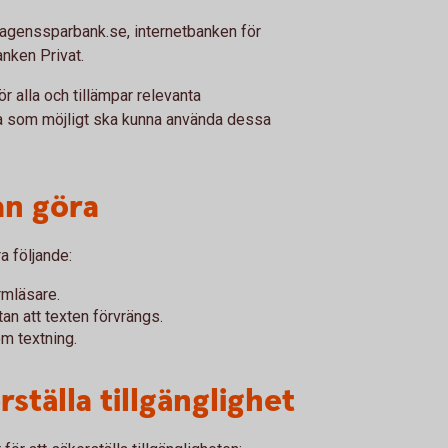
lagenssparbank.se, internetbanken för
nken Privat.
r alla och tillämpar relevanta
nga som möjligt ska kunna använda dessa
an göra
a följande:
rmläsare.
an att texten förvrängs.
m textning.
rställa tillgänglighet