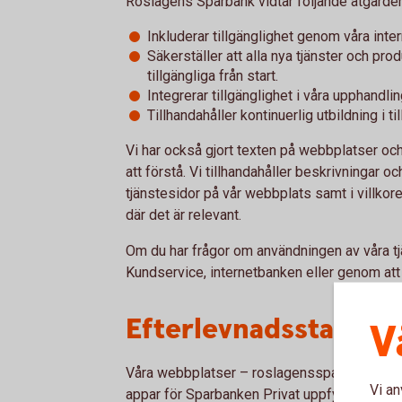
Roslagens Sparbank vidtar följande åtgärder f
Inkluderar tillgänglighet genom våra inte
Säkerställer att alla nya tjänster och pr
tillgängliga från start.
Integrerar tillgänglighet i våra upphandl
Tillhandahåller kontinuerlig utbildning i ti
Vi har också gjort texten på webbplatser oc
att förstå. Vi tillhandahåller beskrivningar o
tjänstesidor på vår webbplats samt i villkore
där det är relevant.
Om du har frågor om användningen av våra tjäns
Kundservice, internetbanken eller genom at
Efterlevnadsstatus
V
Våra webbplatser – roslagenssparbank.se, in
Vi an
appar för Sparbanken Privat uppfyller krave