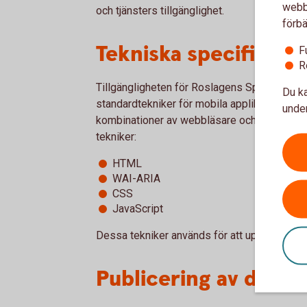
webbp
och tjänsters tillgänglighet.
förbä
Tekniska specifikati
F
R
Tillgängligheten för Roslagens Sparbank digit
Du ka
standardtekniker för mobila applikationer o
under
kombinationer av webbläsare och eventuella
tekniker:
HTML
WAI-ARIA
CSS
JavaScript
Dessa tekniker används för att uppfylla de 
Publicering av denna