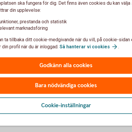
latsen ska fungera för dig. Det finns även cookies du kan välj
ttrar din upplevelse:
oner
unktioner, prestanda och statistik
elevant marknadsföring
ala lösningar förlitar sig på
n ta tillbaka ditt cookie-medgivande när du vill, på cookie-sidan 
ch webbplatser för att fungera med särskilda
 din profil när du är inloggad.
Så hanterar vi
cookies
.
 hjälpmedel eller plugins. Exempel på
Godkänn alla cookies
Bara nödvändiga cookies
tillgänglighetsstandarder som används.
Cookie-inställningar
 tillgänglighetsredogörelse