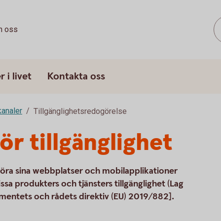
 oss
 i livet
Kontakta oss
 kanaler
Tillgänglighetsredogörelse
r tillgänglighet
 göra sina webbplatser och mobilapplikationer
issa produkters och tjänsters tillgänglighet (Lag
mentets och rådets direktiv (EU) 2019/882].