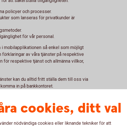
ör att säkerställa tillgängligheten:
rna policyer och processer.
odukter som lanseras för privatkunder är
ingsmetoder.
llgänglighet för vår personal.
h i mobilapplikationen så enkel som möjligt
ch förklaringar av våra tjänster på respektive
n för respektive tjänst och allmänna villkor,
ter kan du alltid fritt ställa dem till oss via
t komma in på bankkontoret.
åra cookies, ditt val
ternetbanken för privatkunder i Sverige och
vänder nödvändiga cookies eller liknande tekniker för att
n enligt lag (2023:254) om vissa produkters