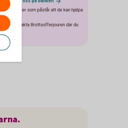
.
Kontakta oss på
banken
 med personer som påstår att de kan hjälpa
na.
, eller kontakta Brottsofferjouren där du
se
arna.