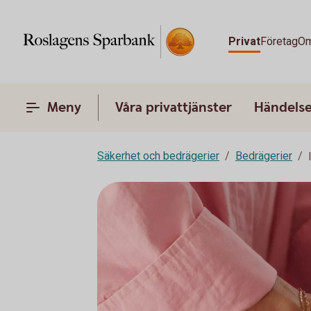
Privat
Företag
Om
Meny
Våra privattjänster
Händelser
Säkerhet och bedrägerier
Bedrägerier