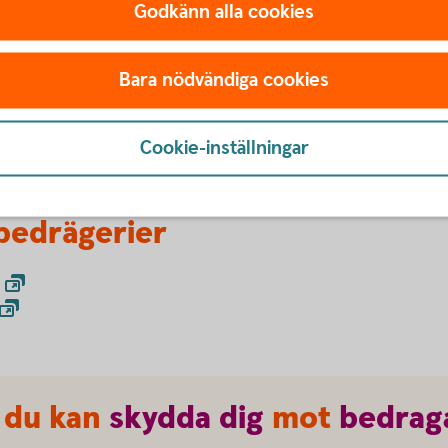
drabbas på liknande sätt
Godkänn alla cookies
g själv eller din
Avbryt all kontakt, även
dig att få tillbaka pengar
uder är vanligtvis väldig
Bara nödvändiga cookies
Ta hjälp av din omgivning
ar. Om ett erbjudande låter
bor.
Brottsofferjouren.
ftast det.
Cookie-inställningar
bedrägerier
 du kan
skydda
dig
mot
bedrag