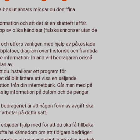
 beslut annars missar du den "fina
rmation och att det är en skattefri affär.
p av olika kändisar (falska annonser utan de
e och utförs vanligen med hjälp av påkostade
platser, diagram över historisk och framtida
 information. Ibland vill bedragaren också
llan av.
t du installerar ett program för
t då blir lättare att visa en säljande
mation från din internetbank. Går man med på
lig information på datorn och de pengar
bedrägeriet är att någon form av avgift ska
r arbetar på detta sätt.
erbjuder hjälp med för att du ska få tillbaka
ofta ha kännedom om ett tidigare bedrägeri
 uppdrag av en myndighet, bank eller juridisk