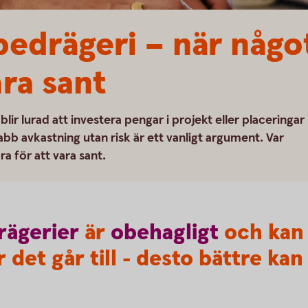
bedrägeri – när något
ara sant
lir lurad att investera pengar i projekt eller placeringar
abb avkastning utan risk är ett vanligt argument. Var
ra för att vara sant.
rägerier
är
obehagligt
och kan 
 det går till - desto bättre kan