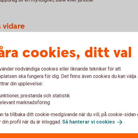
s vidare
ringsbedrägeri är risken stor att bedragarna
åra cookies, ditt val
Dina kontaktuppgifter säljs ofta vidare inom
vänder nödvändiga cookies eller liknande tekniker för att
latsen ska fungera för dig. Det finns även cookies du kan välj
ttrar din upplevelse:
ig mot
Om du blivit 
unktioner, prestanda och statistik
eri
investerings
elevant marknadsföring
n ta tillbaka ditt cookie-medgivande när du vill, på cookie-sidan 
 om företaget som kontaktar
Gör en polisanmälan
(
ingen som de erbjuder dig.
 din profil när du är inloggad.
Så hanterar vi
cookies
.
Ring banken, berätta vad
 årsbokslut och
vad som hänt, vilket kan 