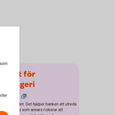
a som
utsatt för
bedrägeri
eller
polisen.se)
.
 som har hänt. Det hjälper banken att utreda
hjälpa andra som annars riskerar att