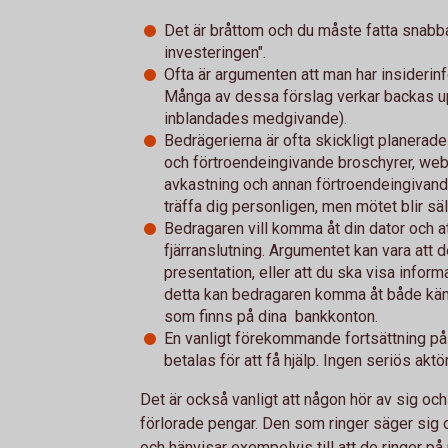
Det är bråttom och du måste fatta snabba
investeringen".
Ofta är argumenten att man har insiderinfo
Många av dessa förslag verkar backas up
inblandades medgivande).
Bedrägerierna är ofta skickligt planerad
och förtroendeingivande broschyrer, webb
avkastning och annan förtroendeingivande
träffa dig personligen, men mötet blir sä
Bedragaren vill komma åt din dator och at
fjärranslutning. Argumentet kan vara att de
presentation, eller att du ska visa infor
detta kan bedragaren komma åt både käns
som finns på dina bankkonton.
En vanligt förekommande fortsättning på 
betalas för att få hjälp. Ingen seriös aktö
Det är också vanligt att någon hör av sig och 
förlorade pengar. Den som ringer säger sig 
och hänvisar exempelvis till att de ringer på