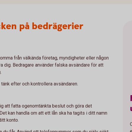
cken på bedrägerier
komma från välkända företag, myndigheter eller någon
lura dig. Bedragare använder falska avsändare för att
g.
, tänk efter och kontrollera avsändaren.
 dig att fatta ogenomtänkta beslut och göra det
 Det kan handla om att ett lån ska ha tagits i ditt namn
itt konto.
nen du får. Använd ett telefonnummer som du själv sökt