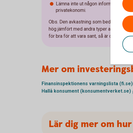
Lämna inte ut någon information om di
privatekonomi.
Obs. Den avkastning som bedragarna erbj
hög jämfört med andra typer av placering
för bra för att vara sant, så är det tyvärr o
Mer om investerings
Finansinspektionens varningslista
(fi.se)
Hallå konsument
(konsumentverket.se)
Lär dig mer om hur