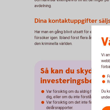
avdelning.
Dina kontaktuppgifter sälj
Har man en gång blivit utsatt för ett investe
V
försöker igen. Ibland först flera år senare. 
den kriminella världen.
Vi an
webbp
förbä
Så kan du skydda d
F
investeringsbedräg
R
Du ka
Var försiktig om du aldrig hört talas
dig, eller om du inte förstår invester
under
Var försiktig om det inte finns några
delårsrapporter.