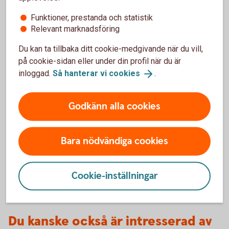
Funktioner, prestanda och statistik
Relevant marknadsföring
Du kan ta tillbaka ditt cookie-medgivande när du vill,
1071488226
på cookie-sidan eller under din profil när du är
Så förbereder du en
inloggad.
Så hanterar vi
cookies
.
bolagsförsäljning
Att sälja sitt företag är ofta en av de största
Godkänn alla cookies
affärerna i livet. Med rätt förberedelser kan
processen bli både smidigare och mer
Bara nödvändiga cookies
värdeskapande.
Så förbereder du en
bolagsförsäljning
Cookie-inställningar
Du kanske också är intresserad av