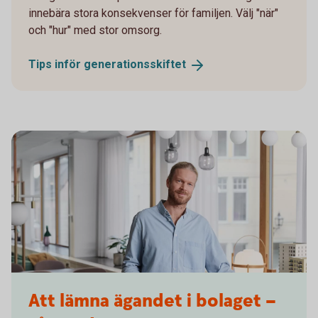
innebära stora konsekvenser för familjen. Välj "när"
och "hur" med stor omsorg.
Tips inför
generationsskiftet
Architect reviewing a building blueprint
Att lämna ägandet i bolaget –