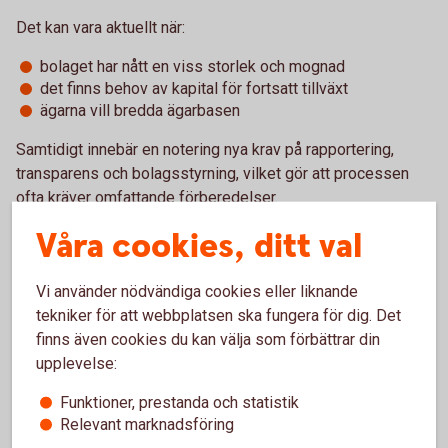
Det kan vara aktuellt när:
bolaget har nått en viss storlek och mognad
det finns behov av kapital för fortsatt tillväxt
ägarna vill bredda ägarbasen
Samtidigt innebär en notering nya krav på rapportering,
transparens och bolagsstyrning, vilket gör att processen
ofta kräver omfattande förberedelser.
Våra cookies, ditt val
6. Om ägarförändringen sker
oväntat
Vi använder nödvändiga cookies eller liknande
tekniker för att webbplatsen ska fungera för dig. Det
Alla ägarövergångar sker inte planerat. Om en företagare
finns även cookies du kan välja som förbättrar din
blir sjuk eller avlider kan ägandet övergå till arvingar eller
upplevelse:
ett dödsbo, vilket ibland skapar osäkerhet kring företagets
Funktioner, prestanda och statistik
framtid.
Relevant marknadsföring