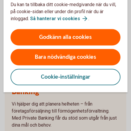
Därför är det klokt att redan i god tid säkerställa att viktiga
Du kan ta tillbaka ditt cookie-medgivande när du vill,
juridiska dokument finns på plats, till exempel:
på cookie-sidan eller under din profil när du är
inloggad.
Så hanterar vi
cookies
.
testamente
framtidsfullmakt
kompanjonavtal om det finns flera ägare
Godkänn alla cookies
Med en tydlig plan kan verksamheten fortsätta fungera
även om något oväntat inträffar.
Bara nödvändiga cookies
Cookie-inställningar
Bli kontaktad av Private
Banking
Vi hjälper dig att planera helheten – från
företagsförsäljning till förmögenhetsförvaltning.
Med Private Banking får du stöd som utgår från just
dina mål och behov.