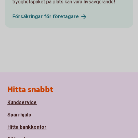
trygghetspaket på plats kan vara livsavgörande!
Försäkringar för
företagare
Sidfot
Hitta snabbt
Kundservice
Spärrhjälp
Hitta bankkontor