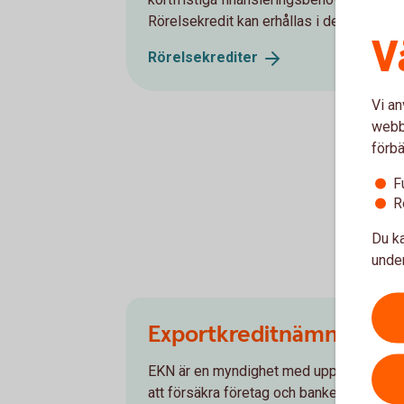
Rörelsekredit kan erhållas i de flesta valu
V
Rörelsekrediter
Vi an
webbp
förbä
F
R
Du ka
under
Exportkreditnämnden (
EKN är en myndighet med uppdrag att f
att försäkra företag och banker mot risken