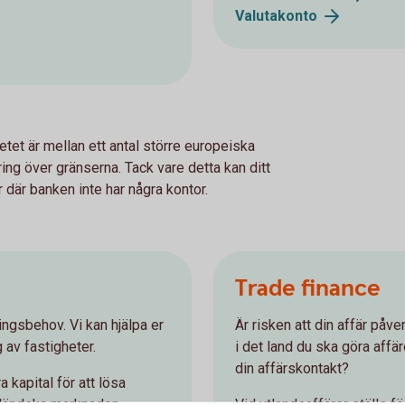
Valutakonto
etet är mellan ett antal större europeiska
ring över gränserna. Tack vare detta kan ditt
där banken inte har några kontor.
Trade finance
ingsbehov. Vi kan hjälpa er
Är risken att din affär påv
g av fastigheter.
i det land du ska göra aff
din affärskontakt?
 kapital för att lösa
utländska marknaden.
Vid utlandsaffärer ställs fö