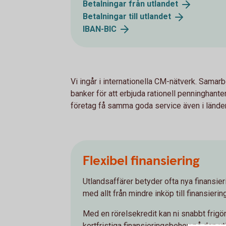
Betalningar från
utlandet
Betalningar till
utlandet
IBAN-
BIC
Vi ingår i internationella CM-nätverk. Samarb
banker för att erbjuda rationell penninghante
företag få samma goda service även i länder 
Flexibel finansiering
Utlandsaffärer betyder ofta nya finansier
med allt från mindre inköp till finansierin
Med en rörelsekredit kan ni snabbt frigöra
kortfristiga finansieringsbehov på den 