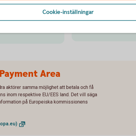
 ett svenskt
valutarisk på ett effektivt v
EKN, även om varan är
Cookie-inställningar
Kontakta er kundansvarig el
Valutasäkra er
affär
 Payment Area
ra aktörer samma möjlighet att betala och få
nns inom respektive EU/EES land. Det vill säga
r information på Europeiska kommissionens
opa.eu)