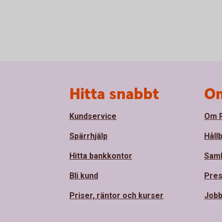
Sidfot
Hitta snabbt
Om
Kundservice
Om R
Spärrhjälp
Håll
Hitta bankkontor
Sam
Bli kund
Pre
Priser, räntor och kurser
Jobb