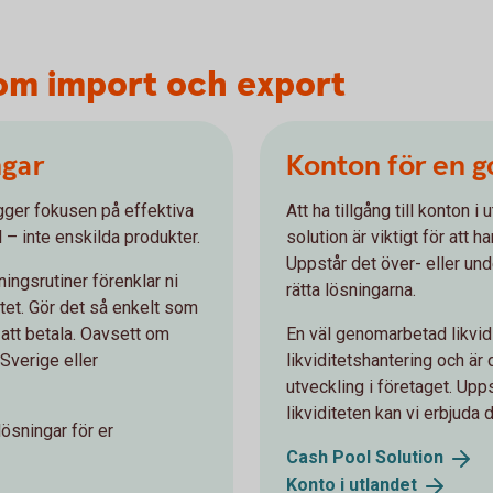
nom import och export
ngar
Konton för en g
gger fokusen på effektiva
Att ha tillgång till konton 
 – inte enskilda produkter.
solution är viktigt för att h
Uppstår det över- eller unde
ingsrutiner förenklar ni
rätta lösningarna.
atet. Gör det så enkelt som
 att betala. Oavsett om
En väl genomarbetad likvid
 Sverige eller
likviditetshantering och är
utveckling i företaget. Upps
likviditeten kan vi erbjuda 
ösningar för er
Cash Pool
Solution
Konto i
utlandet