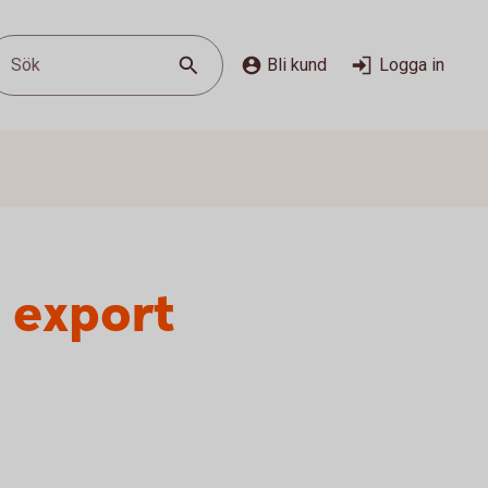
Sök
Bli kund
Logga in
 export