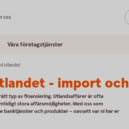
m oss
Våra företagstjänster
d utlandet
landet - import och
t typ av finansiering. Utlandsaffärer är ofta
amtidigt stora affärsmöjligheter. Med oss som
de banktjänster och produkter – oavsett var ni har er