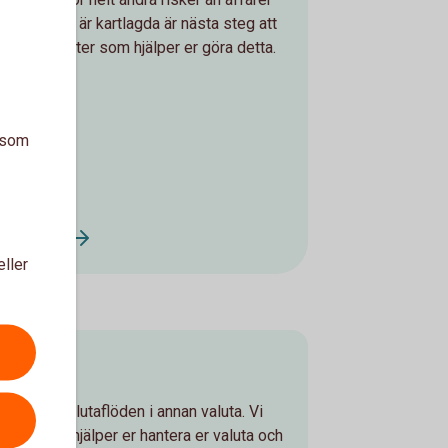
r riskerna är kartlagda är nästa steg att
ertal produkter som hjälper er göra detta.
a som
nloggning
eller
r ofta valutaflöden i annan valuta. Vi
änster som hjälper er hantera er valuta och