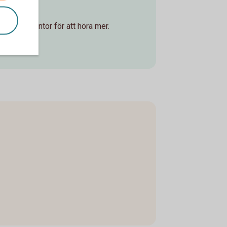
is.
ler bankkontor för att höra mer.