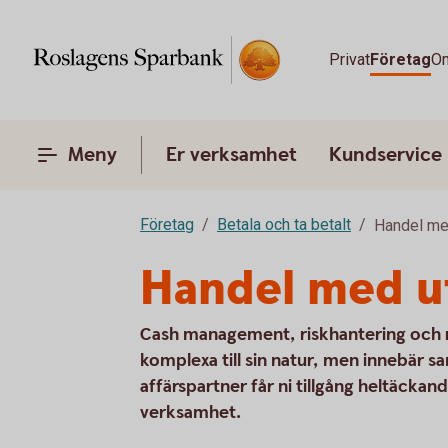
Privat
Företag
O
Meny
Er verksamhet
Kundservice
Företag
Betala och ta betalt
Handel me
Handel med ut
Cash management, riskhantering och rät
komplexa till sin natur, men innebär s
affärspartner får ni tillgång heltäckan
verksamhet.