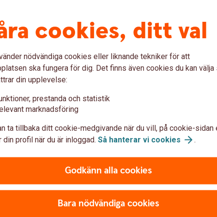
tor.
på den lokala marknaden. Nä
åra cookies, ditt val
minimera dem. Vi har ett fl
Importinkasso
Importremburs
vänder nödvändiga cookies eller liknande tekniker för att
Exportinkasso
latsen ska fungera för dig. Det finns även cookies du kan välj
Exportremburs
ttrar din upplevelse:
Standbyremburs
unktioner, prestanda och statistik
Utländsk
bankgaranti
elevant marknadsföring
Trade Finance Online -
i
n ta tillbaka ditt cookie-medgivande när du vill, på cookie-sidan 
 din profil när du är inloggad.
Så hanterar vi
cookies
.
Godkänn alla cookies
EKN)
Valutahantering
rämja svensk export genom
Vid utlandsaffärer uppkomme
Bara nödvändiga cookies
 att inte få betalt. Om din
har flertal produkter och tj