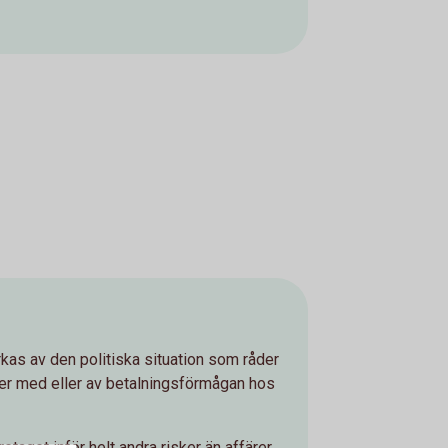
erkas av den politiska situation som råder
ärer med eller av betalningsförmågan hos
retaget inför helt andra risker än affärer