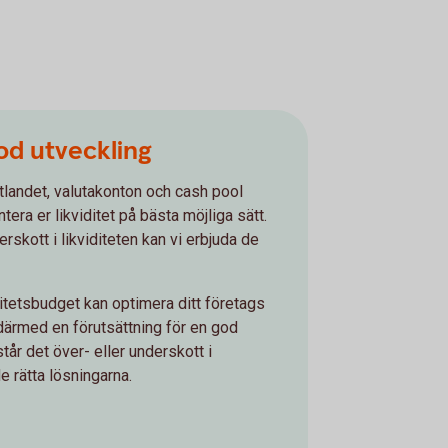
od utveckling
i utlandet, valutakonton och cash pool
antera er likviditet på bästa möjliga sätt.
rskott i likviditeten kan vi erbjuda de
itetsbudget kan optimera ditt företags
 därmed en förutsättning för en god
tår det över- eller underskott i
de rätta lösningarna.