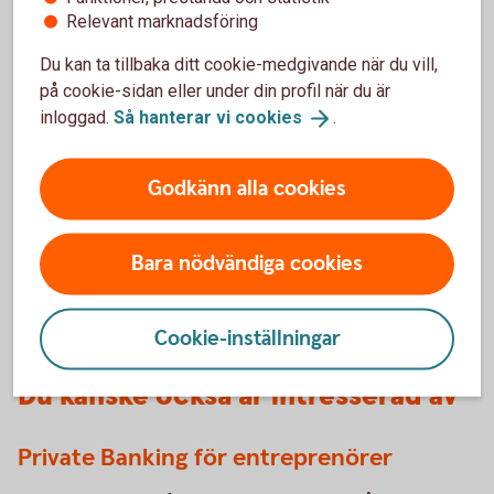
Relevant marknadsföring
Young family with baby going over finances at home
Hur finansierar du ett
Du kan ta tillbaka ditt cookie-medgivande när du vill,
företagsköp?
på cookie-sidan eller under din profil när du är
inloggad.
Så hanterar vi
cookies
.
Ett företagsköp är ofta en stor investering. Med en
genomtänkt finansiering som tar höjd för både köpet
Godkänn alla cookies
och tiden efter övertagandet skapar du bättre
förutsättningar för en bra start.
Bara nödvändiga cookies
Så finansierar du ett
företagsköp
Cookie-inställningar
Du kanske också är intresserad av
Private Banking för entreprenörer