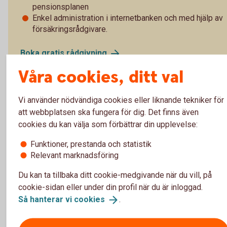
pensionsplanen
Enkel administration i internetbanken och med hjälp av
försäkringsrådgivare.
Boka gratis
rådgivning
Våra cookies, ditt val
Vi använder nödvändiga cookies eller liknande tekniker för
Fler pensionslösningar
att webbplatsen ska fungera för dig. Det finns även
cookies du kan välja som förbättrar din upplevelse:
Löneväxling mot
pension
Funktioner, prestanda och statistik
Alternativ
ITP/Tiotaggarlösningar
Relevant marknadsföring
Extra
pensionsavsättning
Du kan ta tillbaka ditt cookie-medgivande när du vill, på
cookie-sidan eller under din profil när du är inloggad.
Så hanterar vi
cookies
.
Direktpension
Tjänstepension med
depå
Kompanjon- och nyckelmannaförsäkring
(livförsäkring)