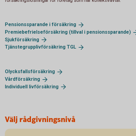
försäkringslösningar för företag som har kollektivavtal.
Pensionssparande i
försäkring
Premiebefrielseförsäkring (tillval i
pensionssparande)
Sjukförsäkring
Tjänstegrupplivförsäkring
TGL
Olycksfallsförsäkring
Vårdförsäkring
Individuell
livförsäkring
Välj rådgivningsnivå