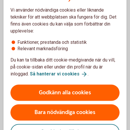
över företagsformen?
Vi använder nödvändiga cookies eller liknande
tekniker för att webbplatsen ska fungera för dig. Det
Skattereglerna i en enskild firma fungerar bra för många
finns även cookies du kan välja som förbättrar din
mindre företag. Men när verksamheten växer kan det ibland
upplevelse:
vara aktuellt att se över om en annan företagsform passar
Funktioner, prestanda och statistik
bättre.
Relevant marknadsföring
Exempel på situationer där företagare ofta börjar fundera på
Du kan ta tillbaka ditt cookie-medgivande när du vill,
aktiebolag är när:
på cookie-sidan eller under din profil när du är
vinsterna blir större och mer stabila
inloggad.
Så hanterar vi
cookies
.
verksamheten innebär större ekonomiska risker
du vill ta in delägare
Godkänn alla cookies
Att regelbundet se över företagets struktur kan göra det
lättare att anpassa ekonomin efter hur verksamheten
Bara nödvändiga cookies
utvecklas.