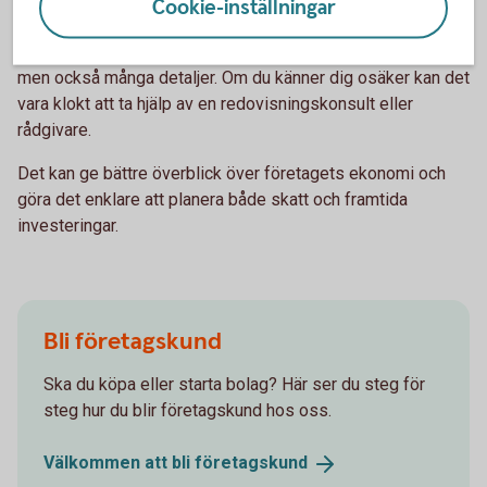
Ta hjälp om du är osäker
Cookie-inställningar
Skattereglerna för enskild firma innehåller flera möjligheter,
men också många detaljer. Om du känner dig osäker kan det
vara klokt att ta hjälp av en redovisningskonsult eller
rådgivare.
Det kan ge bättre överblick över företagets ekonomi och
göra det enklare att planera både skatt och framtida
investeringar.
Bli företagskund
Ska du köpa eller starta bolag? Här ser du steg för
steg hur du blir företagskund hos oss.
Välkommen att bli
företagskund