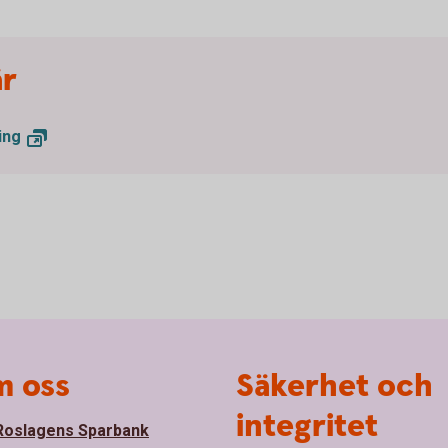
är
ing
 oss
Säkerhet och
integritet
oslagens Sparbank