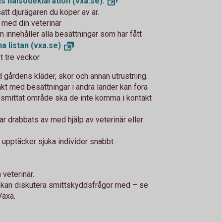
s hälsodeklaration
(vxa.se).
satt djurägaren du köper av är.
 med din veterinär
innehåller alla besättningar som har fått
a listan
(vxa.se)
t tre veckor
gårdens kläder, skor och annan utrustning.
akt med besättningar i andra länder kan föra
tt smittat område ska de inte komma i kontakt
ar drabbats av med hjälp av veterinär eller
u upptäcker sjuka individer snabbt.
veterinär.
u kan diskutera smittskyddsfrågor med – se
 Växa.