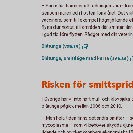
–
Sannolikt kommer utbredningen vara större
sensommaren och hösten förra året. Det vikt
vaccinera, som till exempel högmjölkande ell
flytta djur norrut, till områden där smittan änn
i god tid före flytten. Rådgör med din veterin
Blåtunga
(vxa.se)
Blåtunga, smittläge med karta
(sva.se)
Risken för smittspri
I Sverige har vi inte haft mul- och klövsjuka 
blåtunga pågick mellan 2008 och 2010.
– Men hela tiden finns det andra smittor – 
mycoplasma – som vi behöver skydda djuren 
lidande och mycket kännbara ekonomiska för