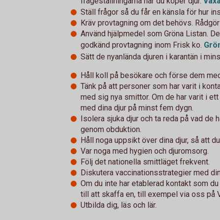
frågeställningarna när du köper djur.
Växa
Ställ frågor så du får en känsla för hur in
Kräv provtagning om det behövs. Rådgör
Använd hjälpmedel som Gröna Listan. Den 
godkänd provtagning inom Frisk ko.
Grön
Sätt de nyanlända djuren i karantän i mins
Håll koll på besökare och förse dem med 
Tänk på att personer som har varit i kont
med sig nya smittor. Om de har varit i e
med dina djur på minst fem dygn.
Isolera sjuka djur och ta reda på vad de h
genom obduktion.
Håll noga uppsikt över dina djur, så att d
Var noga med hygien och djuromsorg.
Följ det nationella smittläget frekvent.
Diskutera vaccinationsstrategier med din 
Om du inte har etablerad kontakt som d
till att skaffa en, till exempel via oss på
Utbilda dig, läs och lär.