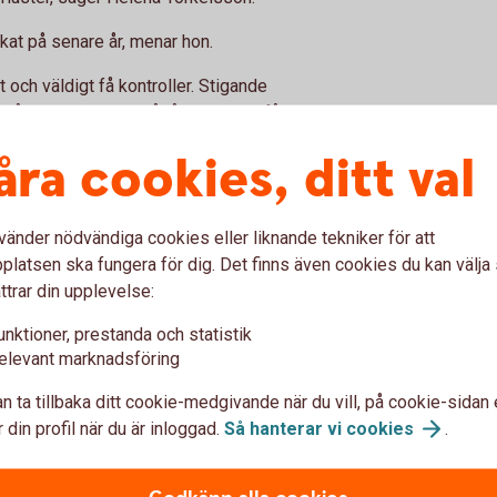
ökat på senare år, menar hon.
t och väldigt få kontroller. Stigande
går snabbare och pågår längre. Vi får
t finns många djur tenderar smittor att
åra cookies, ditt val
emt snabbt.
rebygga problemen och hantera riskerna.
vänder nödvändiga cookies eller liknande tekniker för att
svinbesättningar. Bland nötbönderna är det
latsen ska fungera för dig. Det finns även cookies du kan välj
skyddet, säger hon.
ttrar din upplevelse:
unktioner, prestanda och statistik
ygga
elevant marknadsföring
n ta tillbaka ditt cookie-medgivande när du vill, på cookie-sidan 
 din profil när du är inloggad.
Så hanterar vi
cookies
.
t förebygga. Och för att kunna göra det
ittsäkrad besättning, som bland annat består
närbesök på gården. Går du två av