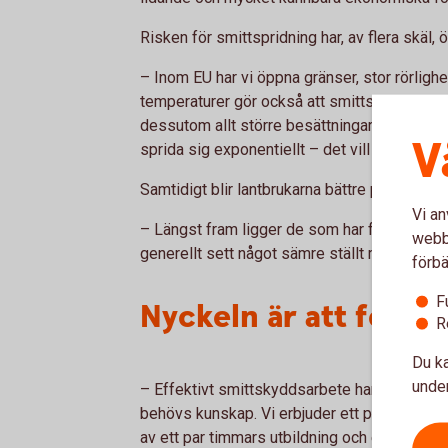
Risken för smittspridning har, av flera skäl, 
–
Inom EU har vi öppna gränser, stor rörlighe
temperaturer gör också att smittspridningen 
dessutom allt större besättningar. Och där de
V
sprida sig exponentiellt – det vill säga extr
Samtidigt blir lantbrukarna bättre på att fö
Vi an
–
Längst fram ligger de som har fågel- och 
webbp
generellt sett något sämre ställt med smitt
förbä
F
Nyckeln är att föreb
R
Du ka
under
–
Effektivt smittskyddsarbete handlar om at
behövs kunskap. Vi erbjuder ett program, Sm
av ett par timmars utbildning och ett veteri