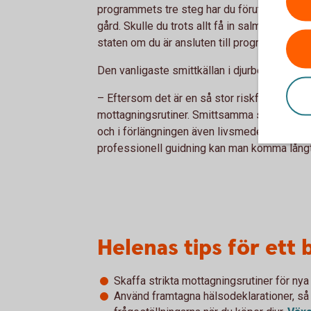
programmets tre steg har du förutsättningar a
gård. Skulle du trots allt få in salmonella i 
staten om du är ansluten till programmet, sä
Den vanligaste smittkällan i djurbesättningar 
– Eftersom det är en så stor riskfaktor är jag 
mottagningsrutiner. Smittsamma sjukdomar ä
och i förlängningen även livsmedelsförsörjn
professionell guidning kan man komma lång
Helenas tips för ett 
Skaffa strikta mottagningsrutiner för nya 
Använd framtagna hälsodeklarationer, så 