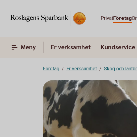
Privat
Företag
O
Meny
Er verksamhet
Kundservice
Företag
Er verksamhet
Skog och lantb