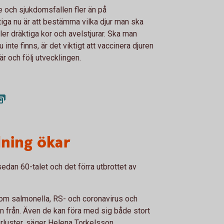
 och sjukdomsfallen fler än på
iga nu är att bestämma vilka djur man ska
er dräktiga kor och avelstjurar. Ska man
u inte finns, är det viktigt att vaccinera djuren
är och följ utvecklingen.
dning ökar
sedan 60-talet och det förra utbrottet av
som salmonella, RS- och coronavirus och
från. Även de kan föra med sig både stort
luster, säger Helena Torkelsson.