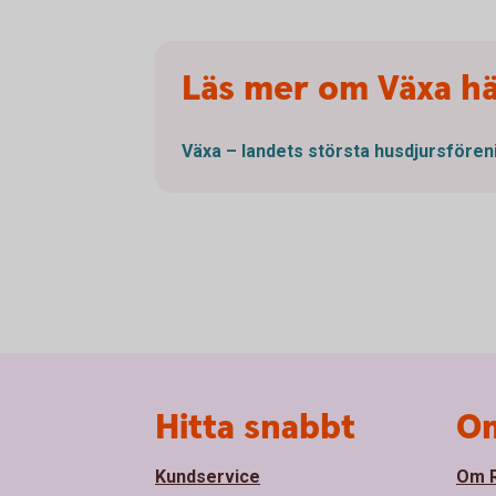
Läs mer om Växa h
Växa – landets största
husdjursfören
Sidfot
Hitta snabbt
Om
Kundservice
Om R