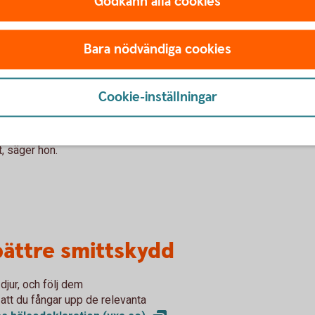
Godkänn alla cookies
tt skapa ett riktigt bra smittskydd på din
kobesättningen får du högre ersättning av
ger hon.
Bara nödvändiga cookies
är nyinköpta djur.
Cookie-inställningar
förvånad över att inte fler har striktare
r ett hot både mot djurhälsan, lönsamheten
ingen. Med ganska enkla medel och lite
t, säger hon.
bättre smittskydd
djur, och följ dem
att du fångar upp de relevanta