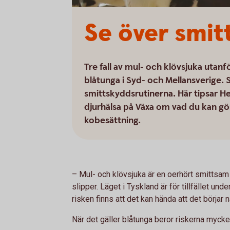
Se över smit
Tre fall av mul- och klövsjuka utan
blåtunga i Syd- och Mellansverige. S
smittskyddsrutinerna. Här tipsar H
djurhälsa på Växa om vad du kan gör
kobesättning.
–
Mul- och klövsjuka är en oerhört smittsa
slipper. Läget i Tyskland är för tillfället un
risken finns att det kan hända att det börja
När det gäller blåtunga beror riskerna mycket