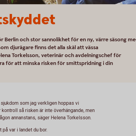
tskyddet
för Berlin och stor sannolikhet för en ny, värre säsong m
om djurägare finns det alla skäl att vässa
elena Torkelsson, veterinär och avdelningschef för
a för att minska risken för smittspridning i din
m sjukdom som jag verkligen hoppas vi
der kontroll så risken är inte överhängande, men
r någon annanstans, säger Helena Torkelsson.
 på var i landet du bor.