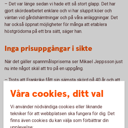
– Det var länge sedan vi hade ett så stort glapp. Det har
gjort skördearbetet enklare och vi har sluppit köer och
väntan vid gårdshämtningar och på våra anläggningar. Det
har också öppnat möjligheter för många att etablera
höstgrödorna på ett bra sätt, säger han.
Inga prisuppgångar i sikte
När det gäller spannmålspriserna ser Mikael Jeppsson just
nu inte något skäl att tro på en uppgång.
– Trots att Frankrike fått sin sämsta skörd på 40 år och att
skördarna i både Polen och Tyskland är lägre än vanligt,
Våra cookies, ditt val
fortsätter priserna att falla. Det beror bland annat på
förväntade stora skördar av soja och majs i USA och på att
Vi använder nödvändiga cookies eller liknande
Ryssland, som fått en hygglig skörd, skeppar stora volymer
tekniker för att webbplatsen ska fungera för dig. Det
spannmål över Svarta havet till förhållandevis låga priser.
finns även cookies du kan välja som förbättrar din
Samtidigt sviktar efterfrågan, bland annat från kinesiskt håll,
upplevelse:
säger han.