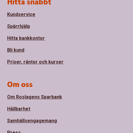
Sidfot
Hitta snabbt
Kundservice
Spärrhjälp
Hitta bankkontor
Bli kund
Priser, räntor och kurser
Om oss
Om Roslagens Sparbank
Hållbarhet
Samhällsengagemang
Press