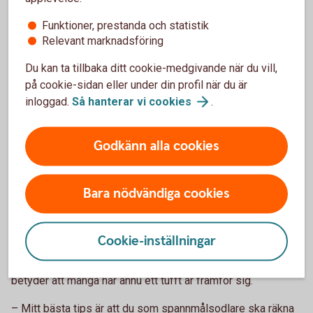
Funktioner, prestanda och statistik
Men det kan, menar han, finnas vissa förutsättningar för ett
Relevant marknadsföring
så kallat ”post harvest rally”. Det uppstår när bönderna är
klara med skörden och avvaktar med försäljning av inlagrad
Du kan ta tillbaka ditt cookie-medgivande när du vill,
spannmål i väntan på bättre priser, samtidigt som
på cookie-sidan eller under din profil när du är
industrierna behöver köpa varor.
inloggad.
Så hanterar vi
cookies
.
– Det mönstret ser vi ofta och det kan hända även i år.
Priserna brukar tillfälligt stiga med mellan 5 och 10 procent.
Godkänn alla cookies
Men att det skulle finns skäl till några stora, uthålliga
prisuppgångar just nu kan jag inte se, säger han.
Bara nödvändiga cookies
Jobba med täckningsbidraget
Cookie-inställningar
Historiskt sett är spannmålspriserna inte låga. Men
eftersom kostnaderna har ökat krymper marginalerna. Det
betyder att många har ännu ett tufft år framför sig.
– Mitt bästa tips är att du som spannmålsodlare ska räkna