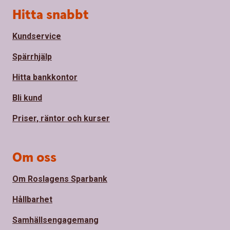
Sidfot
Hitta snabbt
Kundservice
Spärrhjälp
Hitta bankkontor
Bli kund
Priser, räntor och kurser
Om oss
Om Roslagens Sparbank
Hållbarhet
Samhällsengagemang