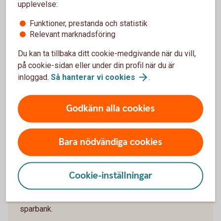
upplevelse:
Funktioner, prestanda och statistik
Relevant marknadsföring
Juridisk hjälp när livet förändras
Du kan ta tillbaka ditt cookie-medgivande när du vill,
på cookie-sidan eller under din profil när du är
Ska du skilja dig och driver företag? Vår
inloggad.
Så hanterar vi
cookies
.
samarbetspartner Familjens Jurist kan hjälpa till –
oavsett om du vill få en överblick, skriva juridiska
dokument eller boka rådgivning.
Godkänn alla cookies
Gör en Livsbesiktning kostnadsfritt – få koll på
vad du behöver
Bara nödvändiga cookies
Skriv avtal och dokument själv eller med stöd –
få 20 % rabatt
Boka jurist - välj telefon, online eller möte och få
Cookie-inställningar
10 % rabatt
Erbjudandet gäller dig som är kund i Roslagens
sparbank.