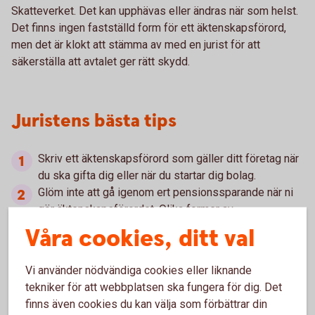
Skatteverket. Det kan upphävas eller ändras när som helst.
Det finns ingen fastställd form för ett äktenskapsförord,
men det är klokt att stämma av med en jurist för att
säkerställa att avtalet ger rätt skydd.
Juristens bästa tips
Skriv ett äktenskapsförord som gäller ditt företag när
du ska gifta dig eller när du startar dig bolag.
Glöm inte att gå igenom ert pensionssparande när ni
gör äktenskapsförordet. Olika former av
pensionssparande påverkas olika vid en skilsmässa.
Våra cookies, ditt val
Finns det fler delägare i bolaget – se till att ni har med
ett krav på äktenskapsförord i ert aktieägaravtal.
Vi använder nödvändiga cookies eller liknande
Tänk på att äktenskapsförordet kan få konsekvenser
tekniker för att webbplatsen ska fungera för dig. Det
för vad som händer när du eller din maka/make dör.
finns även cookies du kan välja som förbättrar din
Se till att ni har följderna klara för er.