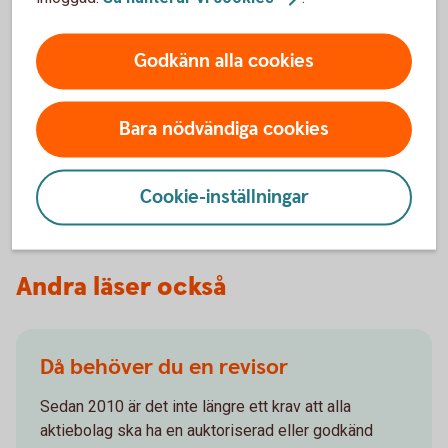
Så kan du enkelt ta betalt med
e-faktura
Godkänn alla cookies
Vi erbjuder lösningar för att skicka och ta emot e-
fakturor. Distributionen sker snabbt och säkert,
Bara nödvändiga cookies
utifrån ditt företags behov.
e-
faktura
Cookie-inställningar
Andra läser också
Då behöver du en revisor
Sedan 2010 är det inte längre ett krav att alla
aktiebolag ska ha en auktoriserad eller godkänd