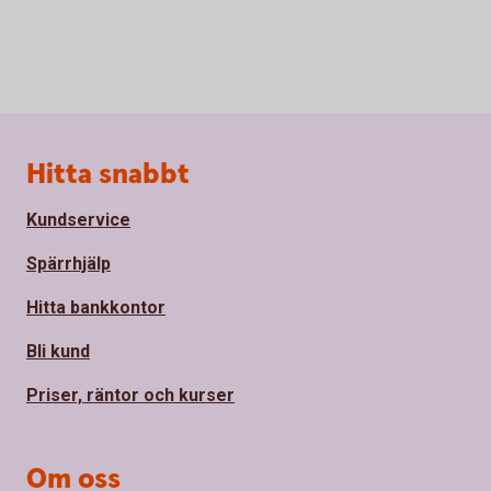
Sidfot
Hitta snabbt
Kundservice
Spärrhjälp
Hitta bankkontor
Bli kund
Priser, räntor och kurser
Om oss