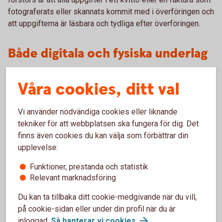
fotograferats eller skannats kommit med i överföringen och
att uppgifterna är läsbara och tydliga efter överföringen.
Både digitala och fysiska underlag
Har du fått underlag i pappersform och elektronisk form
Våra cookies, ditt val
samtidigt, eller nästan samtidigt, kan du välja om du ska
arkivera underlaget digitalt eller i pappersform. Väljer du att
Vi använder nödvändiga cookies eller liknande
spara det elektroniska underlaget kan du slänga
tekniker för att webbplatsen ska fungera för dig. Det
pappersversionen och vice versa. Det underlag du väljer att
finns även cookies du kan välja som förbättrar din
behålla ska sparas i sju år.
upplevelse:
Mer information finns i Bokföringsnämndens vägledning
Funktioner, prestanda och statistik
BFNAR 2013:2.
Relevant marknadsföring
Du kan ta tillbaka ditt cookie-medgivande när du vill,
på cookie-sidan eller under din profil när du är
inloggad.
Så hanterar vi
cookies
.