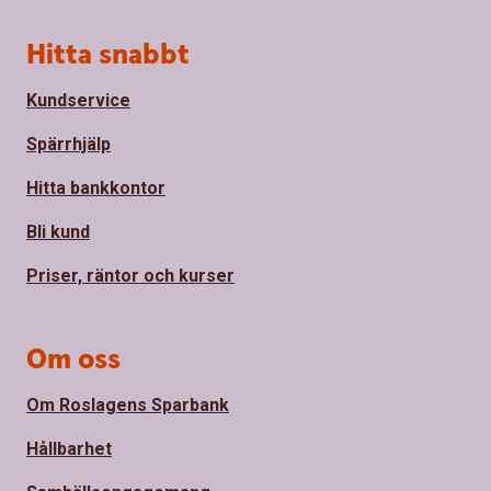
Sidfot
Hitta snabbt
Kundservice
Spärrhjälp
Hitta bankkontor
Bli kund
Priser, räntor och kurser
Om oss
Om Roslagens Sparbank
Hållbarhet