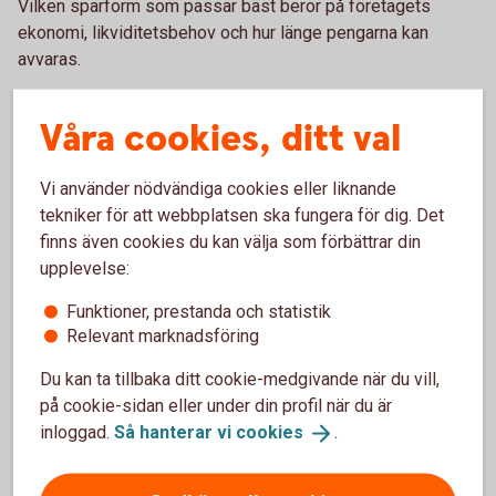
Vilken sparform som passar bäst beror på företagets
ekonomi, likviditetsbehov och hur länge pengarna kan
avvaras.
Våra cookies, ditt val
Historisk avkastning är ingen garanti för framtida
avkastning. Investeringar i finansiella instrument innebär
Vi använder nödvändiga cookies eller liknande
en risk och du kan förlora hela eller delar av ditt
tekniker för att webbplatsen ska fungera för dig. Det
investerade kapital. Faktablad och informationsbroschyr
finns även cookies du kan välja som förbättrar din
för fonder finns i
Fondlistan
.
upplevelse:
Funktioner, prestanda och statistik
Relevant marknadsföring
Sparkonton för företag
Du kan ta tillbaka ditt cookie-medgivande när du vill,
på cookie-sidan eller under din profil när du är
På ett sparkonto kan företagets pengar växa tryggt.
inloggad.
Så hanterar vi
cookies
.
Vilket konto som passar bäst beror på placeringens
storlek och hur länge pengarna kan avvaras.