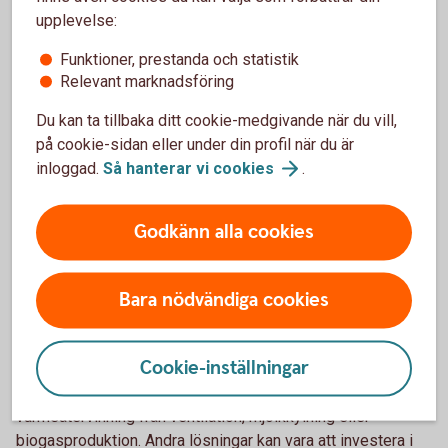
(sva.se)
upplevelse:
Funktioner, prestanda och statistik
Relevant marknadsföring
Som lantbrukare är du van att hantera olika typer av
störningar. Du är beredd på det som avviker. Men oavsett
Du kan ta tillbaka ditt cookie-medgivande när du vill,
hur förberedd du är kommer kriser oftast när man minst
på cookie-sidan eller under din profil när du är
anar den. Det är just det som är en kris – allt annat är bara
inloggad.
Så hanterar vi
cookies
.
en förberedd svacka i verksamheten.
Godkänn alla cookies
Dubbel nytta av beredskapen
Kanske kan du i ditt arbete med att öka motståndskraften i
Bara nödvändiga cookies
ditt företag slå två flugor i en smäll och även se över hur du
kan minska resursförbrukningen. Det kan till exempel
Cookie-inställningar
handla om att investera i förnybar energi och batterilagring,
bygga system för recirkulering av vatten eller
värmeåtervinning från ventilation, mjölkkylning eller
biogasproduktion. Andra lösningar kan vara att investera i