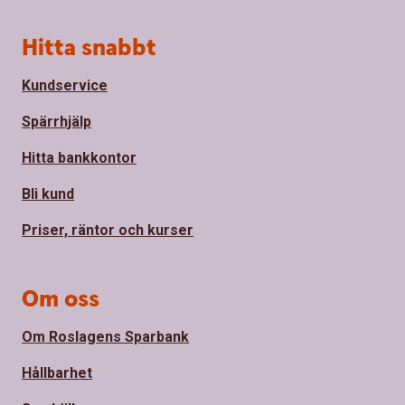
Sidfot
Hitta snabbt
Kundservice
Spärrhjälp
Hitta bankkontor
Bli kund
Priser, räntor och kurser
Om oss
Om Roslagens Sparbank
Hållbarhet