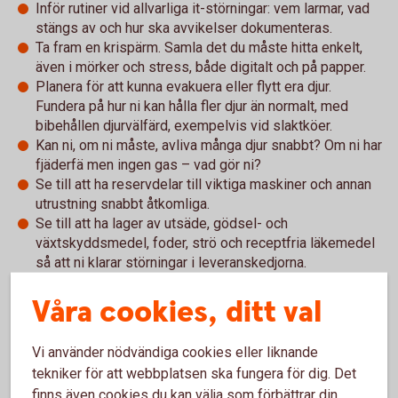
Inför rutiner vid allvarliga it-störningar: vem larmar, vad
stängs av och hur ska avvikelser dokumenteras.
Ta fram en krispärm. Samla det du måste hitta enkelt,
även i mörker och stress, både digitalt och på papper.
Planera för att kunna evakuera eller flytt era djur.
Fundera på hur ni kan hålla fler djur än normalt, med
bibehållen djurvälfärd, exempelvis vid slaktköer.
Kan ni, om ni måste, avliva många djur snabbt? Om ni har
fjäderfä men ingen gas – vad gör ni?
Se till att ha reservdelar till viktiga maskiner och annan
utrustning snabbt åtkomliga.
Se till att ha lager av utsäde, gödsel- och
växtskyddsmedel, foder, strö och receptfria läkemedel
så att ni klarar störningar i leveranskedjorna.
Våra cookies, ditt val
Hela broschyren "Rusta gården – om krisen eller kriget
Vi använder nödvändiga cookies eller liknande
kommer" hittar du här:
tekniker för att webbplatsen ska fungera för dig. Det
Rusta gården – om krisen eller kriget kommer
finns även cookies du kan välja som förbättrar din