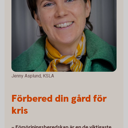
Jenny Asplund, KSLA
Förbered din gård för
kris
– Försörjningsberedskap är en de viktigaste