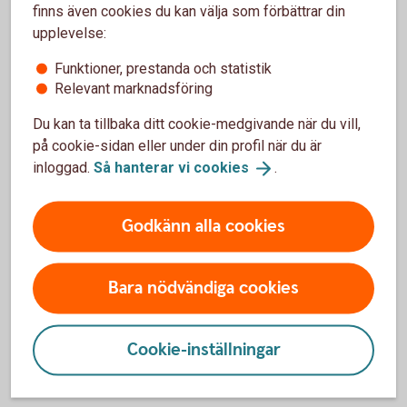
finns även cookies du kan välja som förbättrar din
upplevelse:
Funktioner, prestanda och statistik
Relevant marknadsföring
Du kan ta tillbaka ditt cookie-medgivande när du vill,
486125780
på cookie-sidan eller under din profil när du är
Blogg Strukturerade
inloggad.
Så hanterar vi
cookies
.
Bloggen för den försiktige investeraren som inte vill
Godkänn alla cookies
ge avkall på möjligheten.
Blogg Strukturerade
produkter
Bara nödvändiga cookies
Cookie-inställningar