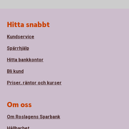
Sidfot
Hitta snabbt
Kundservice
Spärrhjälp
Hitta bankkontor
Bli kund
Priser, räntor och kurser
Om oss
Om Roslagens Sparbank
Hållbarhet