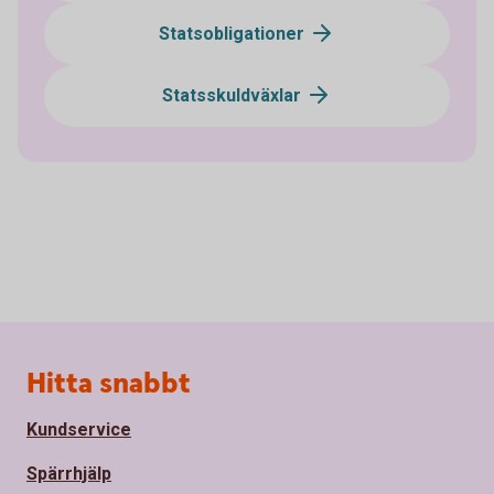
Statsobligationer
Statsskuldväxlar
Sidfot
Hitta snabbt
Kundservice
Spärrhjälp