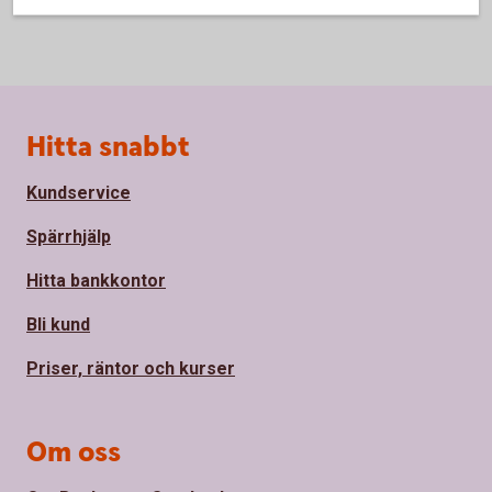
Sidfot
Hitta snabbt
Kundservice
Spärrhjälp
Hitta bankkontor
Bli kund
Priser, räntor och kurser
Om oss