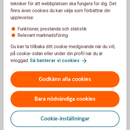
tekniker för att webbplatsen ska fungera för dig. Det
(ålderspension, sjukförsäkring och
finns även cookies du kan välja som förbättrar din
premiebefrielseförsäkring) samt eventuella
upplevelse:
tilläggsförsäkringar till exempel livförsäkring, olycksfall,
sjukvård och tjänstegrupplivförsäkring.
Funktioner, prestanda och statistik
Relevant marknadsföring
Du kan ta tillbaka ditt cookie-medgivande när du vill,
på cookie-sidan eller under din profil när du är
Vanliga frågor
inloggad.
Så hanterar vi
cookies
.
Finns det möjlighet att teckna
Godkänn alla cookies
fortsättningsförsäkring utan hälsoprövning?
Vad händer med försäkringen när jag avanmäler
Bara nödvändiga cookies
en person i internetbanken?
Cookie-inställningar