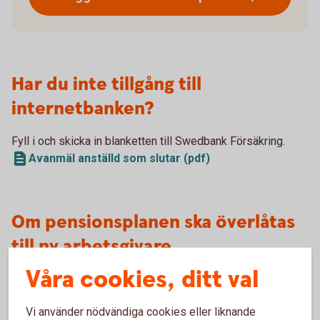
Har du inte tillgång till
internetbanken?
Fyll i och skicka in blanketten till Swedbank Försäkring.
Avanmäl anställd som slutar (pdf)
Om pensionsplanen ska överlåtas
till ny arbetsgivare
Våra cookies, ditt val
Om anställningen avslutas kan försäkringen överlåtas till ny
arbetsgivare. Den nya arbetsgivaren övertar då
Vi använder nödvändiga cookies eller liknande
premiebetalningen för Swedbank Pensionsplan