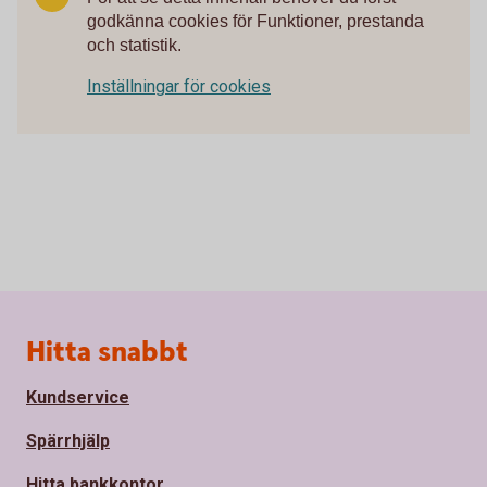
godkänna cookies för Funktioner, prestanda
och statistik.
Inställningar för cookies
Sidfot
Hitta snabbt
Kundservice
Spärrhjälp
Hitta bankkontor