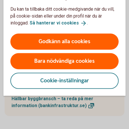
motverka arbetslivskriminalitet i byggbranschen
Du kan ta tillbaka ditt cookie-medgivande när du vill,
samt verka för en sund konkurrens och att
på cookie-sidan eller under din profil när du är
arbetstagares rättigheter respekteras. Bankerna har
inloggad.
Så hanterar vi
cookies
.
bankgemensamma särskilda villkor som ska
användas vid kreditgivning till företag där
upphandling av byggverksamhet är målet med
Godkänn alla cookies
finansieringen. De särskilda villkoren tillämpas på
krediter över 10 miljoner kronor och har tagits fram i
samverkan med branschorganisationerna i
Bara nödvändiga cookies
fastighets- och byggsektorn för lansering i
november 2023.
Cookie-inställningar
Informationsblad Hållbar byggbransch (pdf)
Hållbar byggbransch – ta reda på mer
information
(bankinfrastruktur.se)