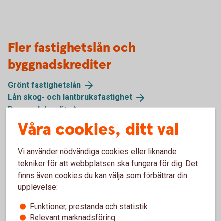
Fler fastighetslån och
byggnadskrediter
Grönt
fastighetslån
Lån skog- och
lantbruksfastighet
Byggnadskredit
Energilån
Våra cookies, ditt val
Vi använder nödvändiga cookies eller liknande
tekniker för att webbplatsen ska fungera för dig. Det
Hållbar byggbransch
finns även cookies du kan välja som förbättrar din
upplevelse:
Hållbar byggbransch är ett branschinitiativ bland
Funktioner, prestanda och statistik
banker och kreditinstitut i Sverige: Syftet är att
Relevant marknadsföring