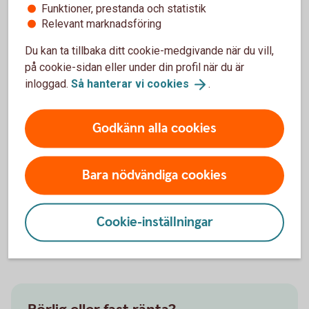
Funktioner, prestanda och statistik
Relevant marknadsföring
Individuell ränta
Du kan ta tillbaka ditt cookie-medgivande när du vill,
Vår ränta är alltid individuell. Den ränta du får kan
på cookie-sidan eller under din profil när du är
därför skilja sig från våra listräntor för
inloggad.
Så hanterar vi
cookies
.
jordbrukskredit. Detta påverkar vilken ränta du får:
Godkänn alla cookies
Din inkomst/verksamhet/situation
Fastighetens värde
Storlek på lånet i förhållande till fastighetens
värde (belåningsgrad)
Bara nödvändiga cookies
Dina övriga affärer med oss
Jordbrukskrediträntor
Cookie-inställningar