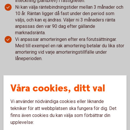
inteckning (pantbrev) i fastigheten.
Ni kan välja räntebindningstider mellan 3 månader och
10 år. Räntan ligger då fast under den period som
väljs, och kan ej ändras. Väljer ni 3 månaders ränta
anpassas den var 90 dag efter gällande
marknadsränta.
Vi anpassar amorteringen efter era förutsättningar.
Med till exempel en rak amortering betalar du lika stor
amortering vid varje amorteringstillfälle under
låneperioden.
Våra cookies, ditt val
Offert/pris och räntor
Vi använder nödvändiga cookies eller liknande
Priset för fastighetslånet för skog och lantbruk är
tekniker för att webbplatsen ska fungera för dig. Det
individuellt och sätts utifrån företagets ekonomi och
finns även cookies du kan välja som förbättrar din
bankengagemang. Kontakta oss för mer information.
upplevelse: