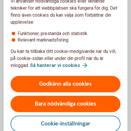
Vi använder nödvändiga cookies eller liknande
tekniker för att webbplatsen ska fungera för dig. Det
finns även cookies du kan välja som förbättrar din
upplevelse:
Skaffa Mobilt BankID i appen för
privatpersoner
Funktioner, prestanda och statistik
Relevant marknadsföring
Ladda ner BankID säkerhetsapp från App Store eller
Du kan ta tillbaka ditt cookie-medgivande när du vill,
Google Play till din mobiltelefon.
på cookie-sidan eller under din profil när du är
Logga in i appen för privatpersoner med din
inloggad.
Så hanterar vi
cookies
.
säkerhetsdosa.
Tryck på menyraden.
Godkänn alla cookies
Tryck på Inställningar.
Tryck på Övriga tjänster.
Bara nödvändiga cookies
Tryck på Mobilt BankID.
Tryck på Beställ Mobilt BankID
Godkänn villkoren och följ instruktionerna. Klart!
Cookie-inställningar