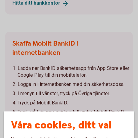
Hitta ditt
bankkontor
Skaffa Mobilt BankID i
internetbanken
Ladda ner BankID säkerhetsapp från App Store eller
Google Play till din mobiltelefon.
Logga in i internetbanken med din säkerhetsdosa.
I menyn till vänster, tryck på Övriga tjänster.
Tryck på Mobilt BankID.
Tryck på Läs mer och beställ under Mobilt BankID
och följ instruktionerna. Klart!
Våra cookies, ditt val