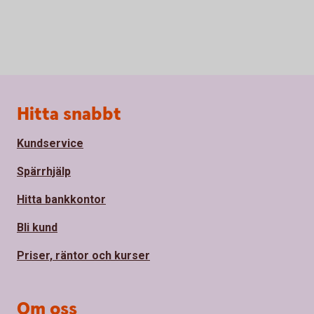
Sidfot
Hitta snabbt
Kundservice
Spärrhjälp
Hitta bankkontor
Bli kund
Priser, räntor och kurser
Om oss