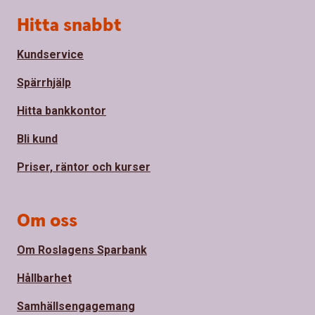
Sidfot
Hitta snabbt
Kundservice
Spärrhjälp
Hitta bankkontor
Bli kund
Priser, räntor och kurser
Om oss
Om Roslagens Sparbank
Hållbarhet
Samhällsengagemang