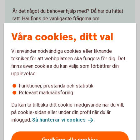
Är det något du behöver hjälp med? Då har du hittat
rätt. Här finns de vanligaste frågorna om
internetbanken och appen:
Våra cookies, ditt val
Internetbanken för
företag
Vi använder nödvändiga cookies eller liknande
Internetbanken för enskild
firma
tekniker för att webbplatsen ska fungera för dig. Det
finns även cookies du kan välja som förbättrar din
Appen för
företag
upplevelse:
Funktioner, prestanda och statistik
Relevant marknadsföring
Webbläsare
Du kan ta tillbaka ditt cookie-medgivande när du vill,
på cookie-sidan eller under din profil när du är
Här hittar du information om vilka webbläsare vi
inloggad.
Så hanterar vi
cookies
.
rekommenderar och vilka inställningar du kan behöva göra.
Godkänn alla cookies