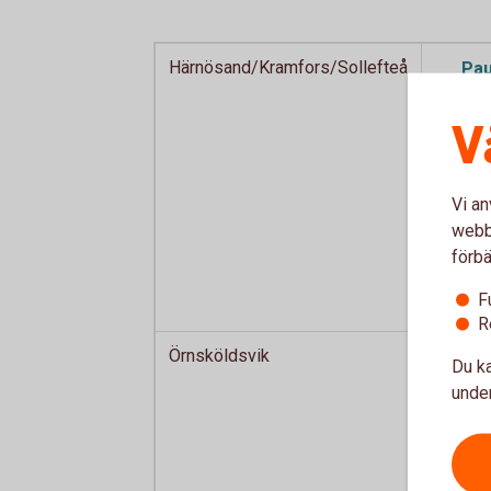
Härnösand/Kramfors/Sollefteå
Pau
Mol
V
Vi an
webbp
förbä
F
R
Örnsköldsvik
Cat
Du ka
na
under
Wes
n