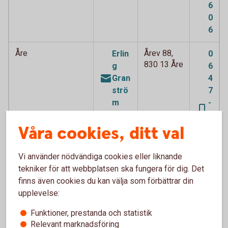
6
0
6
Åre
Årev 88,
Erlin
0
830 13 Åre
g
6
Gran
4
strö
7
m
-
1
Våra cookies, ditt val
6
0
6
Vi använder nödvändiga cookies eller liknande
5
tekniker för att webbplatsen ska fungera för dig. Det
finns även cookies du kan välja som förbättrar din
Östersund/Krokom/
Box 358,
Mats
upplevelse:
Strömsund
831 25
-
Östersund
Håka
Funktioner, prestanda och statistik
Relevant marknadsföring
n