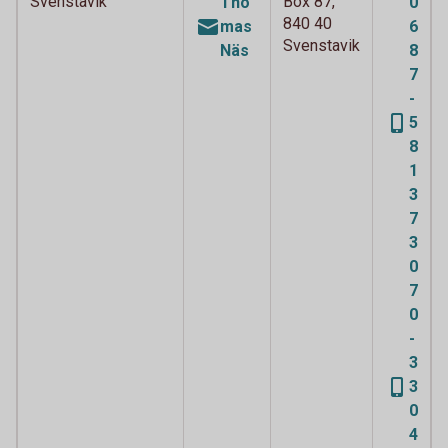
Svenstavik
Box 87,
Tho
0
840 40
mas
6
Svenstavik
Näs
8
7
-
5
8
1
3
7
3
0
7
0
-
3
3
0
4