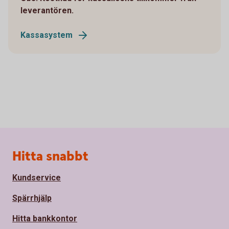
leverantören.
Kassasystem
Sidfot
Hitta snabbt
Kundservice
Spärrhjälp
Hitta bankkontor