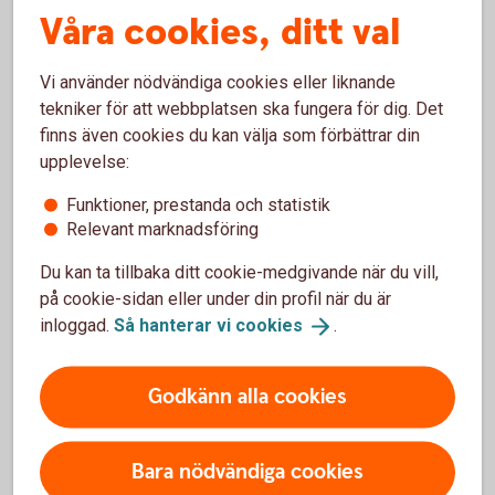
Våra cookies, ditt val
Vi använder nödvändiga cookies eller liknande
Pay Classic – fysisk betalterminal
tekniker för att webbplatsen ska fungera för dig. Det
finns även cookies du kan välja som förbättrar din
Kortinlösen
upplevelse:
Betalterminal
Visa, Mastercard, American Express och andra
Funktioner, prestanda och statistik
vanliga kort
Relevant marknadsföring
Apple Pay, Google Pay och Samsung Pay
24 timmars utbytesservice
Du kan ta tillbaka ditt cookie-medgivande när du vill,
Support alla dagar
på cookie-sidan eller under din profil när du är
36 månaders bindningstid (välj12 eller 24
inloggad.
Så hanterar vi
cookies
.
månader mot en extra kostnad)
Från 199 kr/mån + 0,79 %/transaktion
Godkänn alla cookies
Kortterminal och
betalterminal
Bara nödvändiga cookies