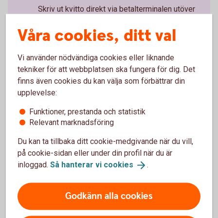
Skriv ut kvitto direkt via betalterminalen utöver
kortslip.
Våra cookies, ditt val
Vi använder nödvändiga cookies eller liknande
tekniker för att webbplatsen ska fungera för dig. Det
finns även cookies du kan välja som förbättrar din
Pay Classic – fysisk betalterminal
upplevelse:
Kortinlösen
Funktioner, prestanda och statistik
Betalterminal
Relevant marknadsföring
Visa, Mastercard, American Express och andra
vanliga kort
Du kan ta tillbaka ditt cookie-medgivande när du vill,
Apple Pay, Google Pay och Samsung Pay
på cookie-sidan eller under din profil när du är
24 timmars utbytesservice
inloggad.
Så hanterar vi
cookies
.
Support alla dagar
36 månaders bindningstid (välj12 eller 24
månader mot en extra kostnad)
Godkänn alla cookies
Från 199 kr/mån + 0,79 %/transaktion