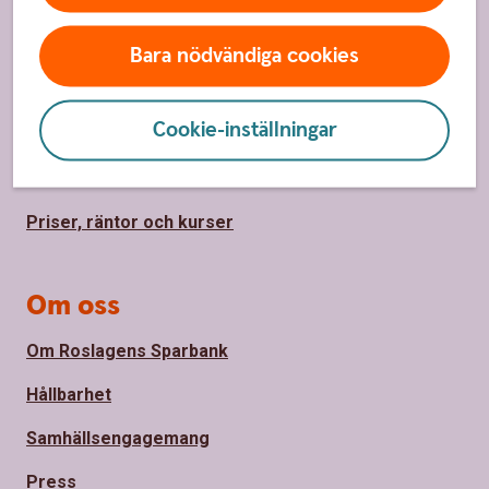
Hitta snabbt
Kundservice
Bara nödvändiga cookies
Spärrhjälp
Cookie-inställningar
Hitta bankkontor
Bli kund
Priser, räntor och kurser
Om oss
Om Roslagens Sparbank
Hållbarhet
Samhällsengagemang
Press