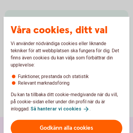
Mobilt BankID
Våra cookies, ditt val
Med Mobilt BankID kan du snabbt och säkert
legitimera dig digitalt, exempelvis när du ska
Vi använder nödvändiga cookies eller liknande
swisha, deklarera och logga in i vår app.
tekniker för att webbplatsen ska fungera för dig. Det
finns även cookies du kan välja som förbättrar din
Mobilt
BankID
upplevelse:
Funktioner, prestanda och statistik
Relevant marknadsföring
Du kan ta tillbaka ditt cookie-medgivande när du vill,
på cookie-sidan eller under din profil när du är
inloggad.
Så hanterar vi
cookies
.
Godkänn alla cookies
Sidfot