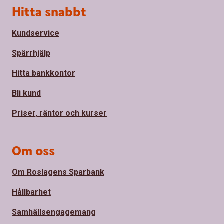
Sidfot
Hitta snabbt
Kundservice
Spärrhjälp
Hitta bankkontor
Bli kund
Priser, räntor och kurser
Om oss
Om Roslagens Sparbank
Hållbarhet
Samhällsengagemang