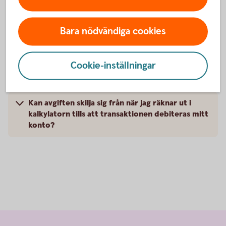
Kan jag kontrollera avgiften för ett kortköp som
Bara nödvändiga cookies
gjorts tidigare?
Ingår alla avgifter i kostnaden för en
Cookie-inställningar
transaktion?
Kan avgiften skilja sig från när jag räknar ut i
kalkylatorn tills att transaktionen debiteras mitt
konto?