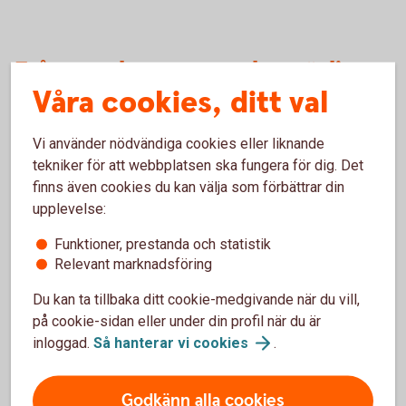
Frågor och svar om valutaväxling
Våra cookies, ditt val
vid kortköp
Vi använder nödvändiga cookies eller liknande
Varför har ni en funktion för att jämföra avgiften
tekniker för att webbplatsen ska fungera för dig. Det
för valutaväxling?
finns även cookies du kan välja som förbättrar din
upplevelse:
När kan jag ha nytta av att jämföra avgiften?
Funktioner, prestanda och statistik
Relevant marknadsföring
Har bankens valutaväxlingspåslag ändrats?
Du kan ta tillbaka ditt cookie-medgivande när du vill,
Var kan jag se den faktiska valutaväxlingskursen
på cookie-sidan eller under din profil när du är
som jag fick på ett köp?
inloggad.
Så hanterar vi
cookies
.
Kan jag kontrollera avgiften för en valutaväxling
Godkänn alla cookies
på ett framtida kortköp?