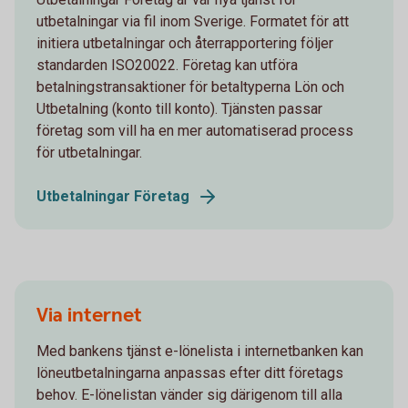
utbetalningar via fil inom Sverige. Formatet för att
initiera utbetalningar och återrapportering följer
standarden ISO20022. Företag kan utföra
betalningstransaktioner för betaltyperna Lön och
Utbetalning (konto till konto). Tjänsten passar
företag som vill ha en mer automatiserad process
för utbetalningar.
Utbetalningar Företag
Via internet
Med bankens tjänst e-lönelista i internetbanken kan
löneutbetalningarna anpassas efter ditt företags
behov. E-lönelistan vänder sig därigenom till alla