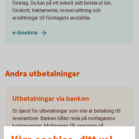
företag. Du kan på ett enkelt sätt betala ut lön,
förskott, traktamente, reseersättning och
ersättningar till företagets anställda.
e-lönelista
Andra utbetalningar
Utbetalningar via banken
En tjänst för utbetalningar som inte är betalning till
leverantörer. Banken håller reda på mottagarens
kontonummer. Mottagaren får pengarna på
utbetalningsdagen oavsett bank.