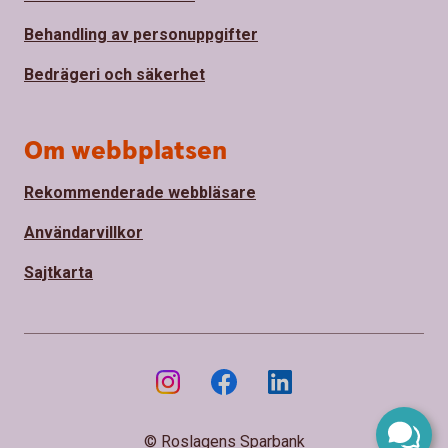
Behandling av personuppgifter
Bedrägeri och säkerhet
Om webbplatsen
Rekommenderade webbläsare
Användarvillkor
Sajtkarta
© Roslagens Sparbank