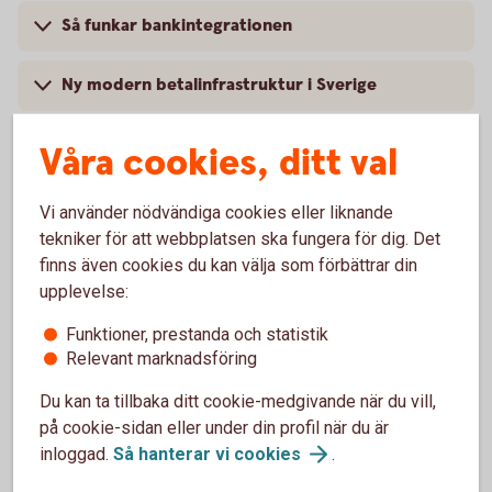
Så funkar bankintegrationen
Ny modern betalinfrastruktur i Sverige
Våra cookies, ditt val
Vi använder nödvändiga cookies eller liknande
tekniker för att webbplatsen ska fungera för dig. Det
finns även cookies du kan välja som förbättrar din
upplevelse:
Funktioner, prestanda och statistik
Relevant marknadsföring
Du kan ta tillbaka ditt cookie-medgivande när du vill,
Hantera er ekonomi på ett
på cookie-sidan eller under din profil när du är
inloggad.
Så hanterar vi
cookies
.
enkelt,
snabbt
och
säkert