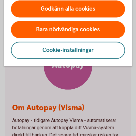
sätt med bankintegration.
Godkänn alla cookies
Bara nödvändiga cookies
Cookie-inställningar
Autopay
Om Autopay (Visma)
Autopay - tidigare Autopay Visma - automatiserar
betalningar genom att koppla ditt Visma-system
direkt till banken. Det sparar tid, minskar risken för