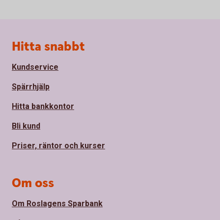
Sidfot
Hitta snabbt
Kundservice
Spärrhjälp
Hitta bankkontor
Bli kund
Priser, räntor och kurser
Om oss
Om Roslagens Sparbank