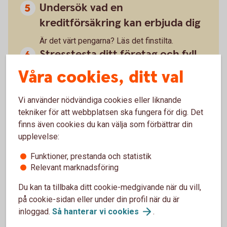
Undersök vad en
kreditförsäkring kan erbjuda dig
Är det värt pengarna? Läs det finstilta.
Stresstesta ditt företag och fyll
på bufferten
Våra cookies, ditt val
Håll koll på likviditeten och stresstesta ditt
företag regelbundet. Hur robust är företaget vid
Vi använder nödvändiga cookies eller liknande
oväntade händelser? Vad händer om din
tekniker för att webbplatsen ska fungera för dig. Det
största kund ställer in betalningarna? Bygg upp
finns även cookies du kan välja som förbättrar din
ekonomiska reserver när du kan.
upplevelse:
Funktioner, prestanda och statistik
Relevant marknadsföring
Du kan ta tillbaka ditt cookie-medgivande när du vill,
på cookie-sidan eller under din profil när du är
Därför ser vi många konkurser nu
inloggad.
Så hanterar vi
cookies
.
– Lågkonjunkturen med sviktande efterfrågan, höga