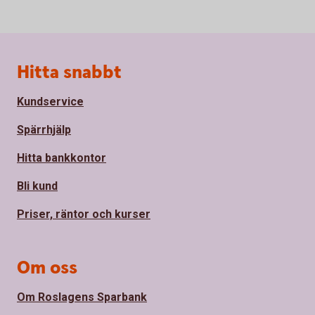
Sidfot
Hitta snabbt
Kundservice
Spärrhjälp
Hitta bankkontor
Bli kund
Priser, räntor och kurser
Om oss
Om Roslagens Sparbank