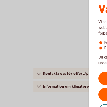
V
Vi an
webbp
förbä
F
R
Du ka
under
Kontakta oss för offert/pris
Information om klimatpremie och a