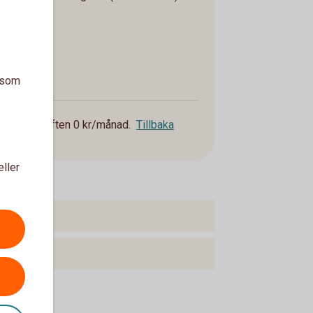
moms
å:
a som
ms
blir aviavgiften 0 kr/månad.
Tillbaka
eller