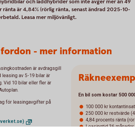
 hybridbilar och laddhybrider som inte avger mer än 49
ränta är 4,84% (rörlig ränta, senast ändrad 2025-10-
återbetald. Leasa mer miljövänligt.
elfordon - mer information
easingkostnaden är avdragsgill
Räkneexemp
 leasing av 5-19 bilar är
Vid 10 bilar eller fler är
Autoplan.
En bil som kostar 500 00
g för leasingavgifter på
100 000 kr kontantinsat
250 000 kr restvärde (
4,84 procents ränta (rö
verket.se)
Leasingtid 36 månader, 
Uppläggningskostnad (9