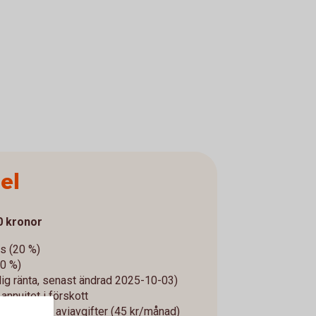
el
0 kronor
s (20 %)
40 %)
rlig ränta, senast ändrad 2025-10-03)
annuitet i förskott
50 kr) och aviavgifter
(45 kr/månad)