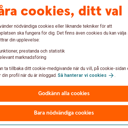
tillkommer
1
åra cookies, ditt val
Alla priser exklusive 
Ger en månadskostnad p
vänder nödvändiga cookies eller liknande tekniker för att
latsen ska fungera för dig. Det finns även cookies du kan välj
5 489 kr exklusive mo
ttrar din upplevelse:
unktioner, prestanda och statistik
Om du väljer e-faktura 
1
elevant marknadsföring
n ta tillbaka ditt cookie-medgivande när du vill, på cookie-sidan 
 din profil när du är inloggad.
Så hanterar vi cookies
.
Godkänn alla cookies
nsökan
Bara nödvändiga cookies