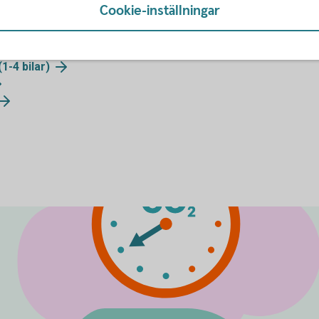
Cookie-inställningar
era företagsbilar och sälja dem
1-4 bilar)