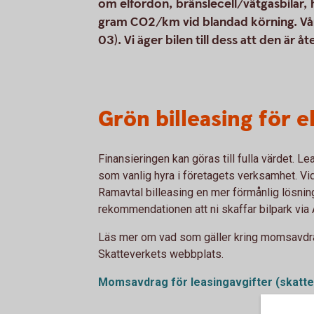
om elfordon, bränslecell/vätgasbilar,
gram CO2/km vid blandad körning. Vår 
03). Vi äger bilen till dess att den är 
Grön billeasing för 
Finansieringen kan göras till fulla värdet. L
som vanlig hyra i företagets verksamhet. Vid
Ramavtal billeasing en mer förmånlig lösning. 
rekommendationen att ni skaffar bilpark via 
Läs mer om vad som gäller kring momsavdra
Skatteverkets webbplats.
Momsavdrag för leasingavgifter (skatte