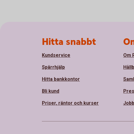
Sidfot
Hitta snabbt
Om
Kundservice
Om R
Spärrhjälp
Håll
Hitta bankkontor
Sam
Bli kund
Pre
Priser, räntor och kurser
Jobb